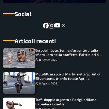
Social
Articoli recenti
Europei nuoto, Senna d’argento: l’Italia
sfiora l’oro nella staffetta, Paltrinieri da
urlo, il bilancio azzurro
8 Agosto 2026
MotoGP: assolo di Martin nella Sprint di
Silverstone, trionfo totale Aprilia
8 Agosto 2026
Tuffi, doppio argento a Parigi: brillano
Barnabà e Cosetti
8 Agosto 2026