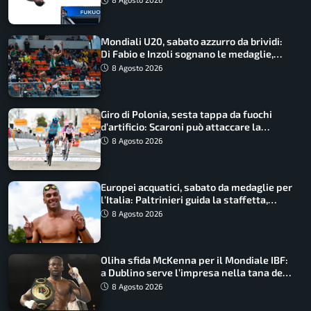
Mondiali U20, sabato azzurro da brividi:
Di Fabio e Inzoli sognano le medaglie,
Castellani e Succo in finale
8 Agosto 2026
Giro di Polonia, sesta tappa da fuochi
d’artificio: Scaroni può attaccare la
maglia di Lemmen
8 Agosto 2026
Europei acquatici, sabato da medaglie per
l’Italia: Paltrinieri guida la staffetta,
Barnabà sogna l’oro dalle grandi altezze
8 Agosto 2026
Oliha sfida McKenna per il Mondiale IBF:
a Dublino serve l’impresa nella tana del
lupo
8 Agosto 2026