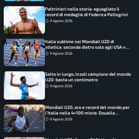
Paltrinieri nella storia: eguagliato il
record di medaglie di Federica Pellegrini
9 Agosto 2026
Italia sublime nei Mondiali U20 di
atletica: seconda dietro solo agli USA nel
medagliere
9 Agosto 2026
Salto in lungo, Inzoli campione del mondo
U20: basta un centimetro
9 Agosto 2026
Mondiali U20, oro e record del mondo per
l’Italia nella 4×100 mista: Doualla
straordinaria
9 Agosto 2026