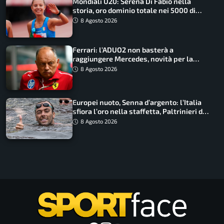
Mondiali U20: Serena Di Fabio nella
storia, oro dominio totale nei 5000 di
marcia
8 Agosto 2026
Ferrari: l’ADUO2 non basterà a
raggiungere Mercedes, novità per la
Macarena
8 Agosto 2026
Europei nuoto, Senna d’argento: l’Italia
sfiora l’oro nella staffetta, Paltrinieri da
urlo, il bilancio azzurro
8 Agosto 2026