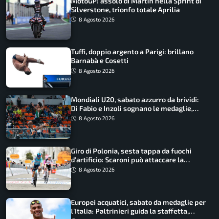
MotoGP: assolo di Martin nella Sprint di
Silverstone, trionfo totale Aprilia
8 Agosto 2026
Tuffi, doppio argento a Parigi: brillano
Barnabà e Cosetti
8 Agosto 2026
Mondiali U20, sabato azzurro da brividi:
Di Fabio e Inzoli sognano le medaglie,
Castellani e Succo in finale
8 Agosto 2026
Giro di Polonia, sesta tappa da fuochi
d’artificio: Scaroni può attaccare la
maglia di Lemmen
8 Agosto 2026
Europei acquatici, sabato da medaglie per
l’Italia: Paltrinieri guida la staffetta,