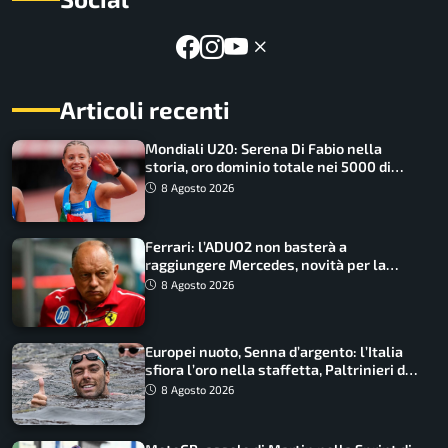
Articoli recenti
Mondiali U20: Serena Di Fabio nella
storia, oro dominio totale nei 5000 di
marcia
8 Agosto 2026
Ferrari: l’ADUO2 non basterà a
raggiungere Mercedes, novità per la
Macarena
8 Agosto 2026
Europei nuoto, Senna d’argento: l’Italia
sfiora l’oro nella staffetta, Paltrinieri da
urlo, il bilancio azzurro
8 Agosto 2026