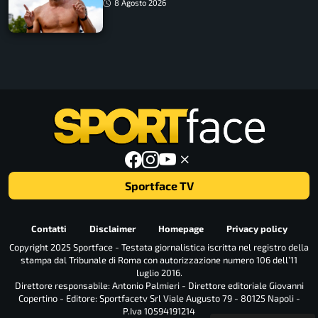
Barnabà sogna l’oro dalle grandi altezze
8 Agosto 2026
Sportface TV
Contatti
Disclaimer
Homepage
Privacy policy
Copyright 2025 Sportface - Testata giornalistica iscritta nel registro della
stampa dal Tribunale di Roma con autorizzazione numero 106 dell’11
luglio 2016.
Direttore responsabile: Antonio Palmieri - Direttore editoriale Giovanni
Copertino - Editore: Sportfacetv Srl Viale Augusto 79 - 80125 Napoli -
P.Iva 10594191214