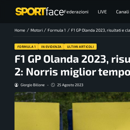
Federazioni
LIVE
Canali
/
/
/
Home
Motori
Formula 1
F1 GP Olanda 2023, risultati e cla
FORMULA 1
IN EVIDENZA
ULTIMI ARTICOLI
F1 GP Olanda 2023, risu
2: Norris miglior tempo,
Giorgio Billone
-
25 Agosto 2023