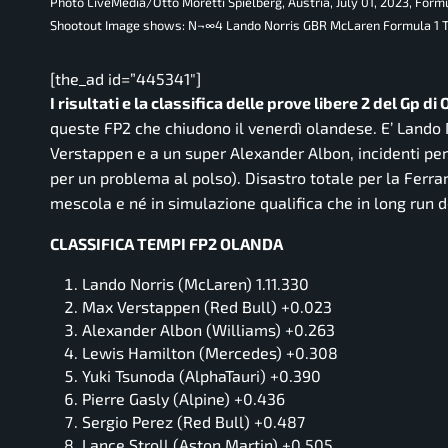
Photo LiveMedia/Otto Moretti Spielberg, Austria, July 01, 2023, 
Shootout Image shows: N¬∞4 Lando Norris GBR McLaren Formula 1 T
[the_ad id=”445341″]
I risultati e la classifica delle prove libere 2 del Gp 
queste FP2 che chiudono il venerdì olandese. E’ Lando 
Verstappen e a un super Alexander Albon, incidenti per 
per un problema al polso). Disastro totale per la Ferra
mescola e né in simulazione qualifica che in long run d
CLASSIFICA TEMPI FP2 OLANDA
Lando Norris (McLaren) 1.11.330
Max Verstappen (Red Bull) +0.023
Alexander Albon (Williams) +0.263
Lewis Hamilton (Mercedes) +0.308
Yuki Tsunoda (AlphaTauri) +0.390
Pierre Gasly (Alpine) +0.436
Sergio Perez (Red Bull) +0.487
Lance Stroll (Aston Martin) +0.505