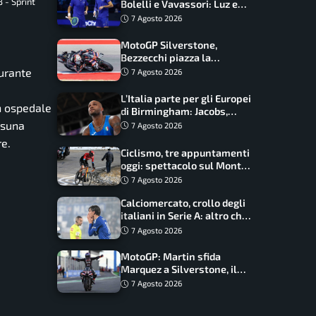
 - Sprint
Bolelli e Vavassori: Luz e
Matos fermano gli azzurri
7 Agosto 2026
MotoGP Silverstone,
Bezzecchi piazza la
zampata: Aprilia domina,
urante
7 Agosto 2026
Bagnaia costretto al Q1
L’Italia parte per gli Europei
in ospedale
di Birmingham: Jacobs,
Tamberi e Battocletti
ssuna
7 Agosto 2026
guidano una spedizione
re.
record
Ciclismo, tre appuntamenti
oggi: spettacolo sul Mont
Ventoux, orari e come
7 Agosto 2026
vederli
Calciomercato, crollo degli
italiani in Serie A: altro che
svolta dopo il Mondiale
7 Agosto 2026
MotoGP: Martin sfida
Marquez a Silverstone, il
programma e gli orari
7 Agosto 2026