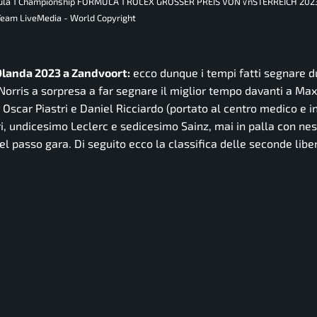
Formula 1 Championship FORMULA 1 ROLEX GROSSER PREIS VON √ñSTERREICH 2023
eam LiveMedia - World Copyright
di Olanda 2023 a Zandvoort:
ecco dunque i tempi fatti segnare d
Norris a sorpresa a far segnare il miglior tempo davanti a Max
Oscar Piastri e Daniel Ricciardo (portato al centro medico e 
ri, undicesimo Leclerc e sedicesimo Sainz, mai in palla con ne
el passo gara. Di seguito ecco la classifica delle seconde libe