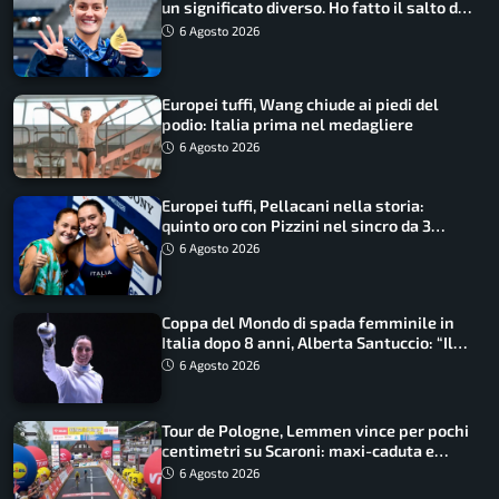
un significato diverso. Ho fatto il salto di
qualità”
6 Agosto 2026
Europei tuffi, Wang chiude ai piedi del
podio: Italia prima nel medagliere
6 Agosto 2026
Europei tuffi, Pellacani nella storia:
quinto oro con Pizzini nel sincro da 3
metri
6 Agosto 2026
Coppa del Mondo di spada femminile in
Italia dopo 8 anni, Alberta Santuccio: “Il
lavoro dà sempre i suoi frutti”
6 Agosto 2026
Tour de Pologne, Lemmen vince per pochi
centimetri su Scaroni: maxi-caduta e
tappa accorciata
6 Agosto 2026