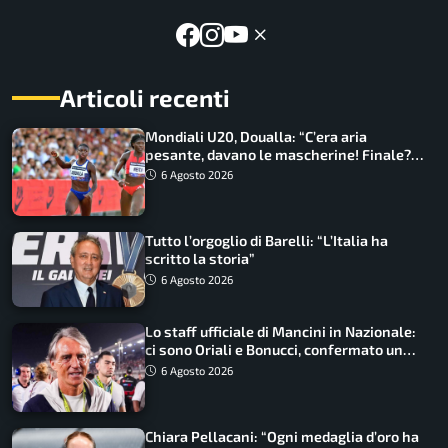
Articoli recenti
Mondiali U20, Doualla: “C’era aria
pesante, davano le mascherine! Finale?
Non ho nulla da perdere”
6 Agosto 2026
Tutto l’orgoglio di Barelli: “L’Italia ha
scritto la storia”
6 Agosto 2026
Lo staff ufficiale di Mancini in Nazionale:
ci sono Oriali e Bonucci, confermato un
ritorno
6 Agosto 2026
Chiara Pellacani: “Ogni medaglia d’oro ha