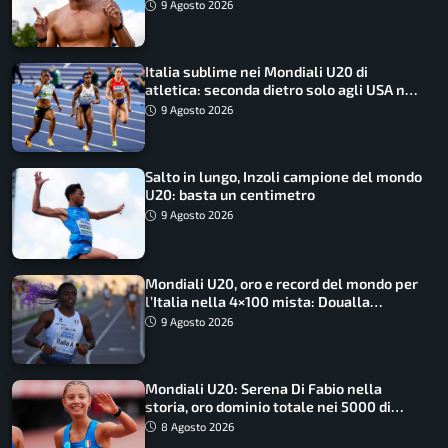
9 Agosto 2026
Italia sublime nei Mondiali U20 di
atletica: seconda dietro solo agli USA nel
medagliere
9 Agosto 2026
Salto in lungo, Inzoli campione del mondo
U20: basta un centimetro
9 Agosto 2026
Mondiali U20, oro e record del mondo per
l’Italia nella 4×100 mista: Doualla
straordinaria
9 Agosto 2026
Mondiali U20: Serena Di Fabio nella
storia, oro dominio totale nei 5000 di
marcia
8 Agosto 2026