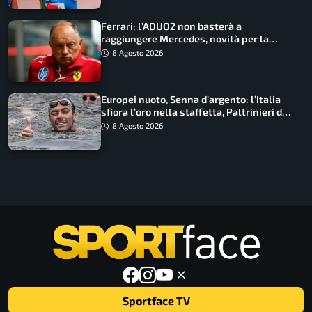
Ferrari: l’ADUO2 non basterà a
raggiungere Mercedes, novità per la
Macarena
8 Agosto 2026
Europei nuoto, Senna d’argento: l’Italia
sfiora l’oro nella staffetta, Paltrinieri da
urlo, il bilancio azzurro
8 Agosto 2026
Sportface TV