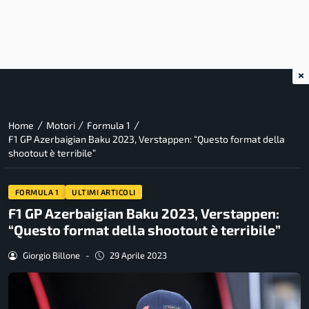
×
/
/
/
Home
Motori
Formula 1
F1 GP Azerbaigian Baku 2023, Verstappen: “Questo format della
shootout è terribile”
FORMULA 1
ULTIMI ARTICOLI
F1 GP Azerbaigian Baku 2023, Verstappen:
“Questo format della shootout è terribile”
Giorgio Billone
-
29 Aprile 2023