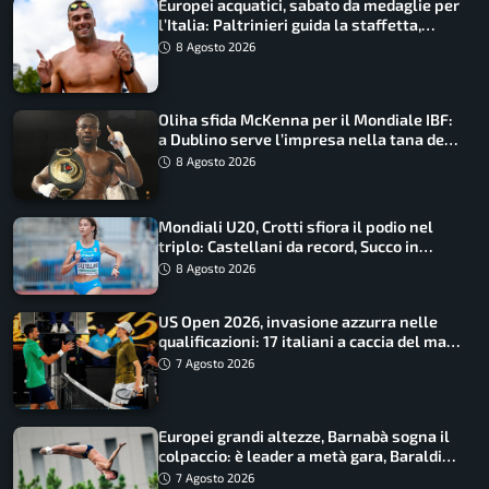
Europei acquatici, sabato da medaglie per
l’Italia: Paltrinieri guida la staffetta,
Barnabà sogna l’oro dalle grandi altezze
8 Agosto 2026
Oliha sfida McKenna per il Mondiale IBF:
a Dublino serve l’impresa nella tana del
lupo
8 Agosto 2026
Mondiali U20, Crotti sfiora il podio nel
triplo: Castellani da record, Succo in
finale
8 Agosto 2026
US Open 2026, invasione azzurra nelle
qualificazioni: 17 italiani a caccia del main
draw
7 Agosto 2026
Europei grandi altezze, Barnabà sogna il
colpaccio: è leader a metà gara, Baraldi
ancora in corsa
7 Agosto 2026