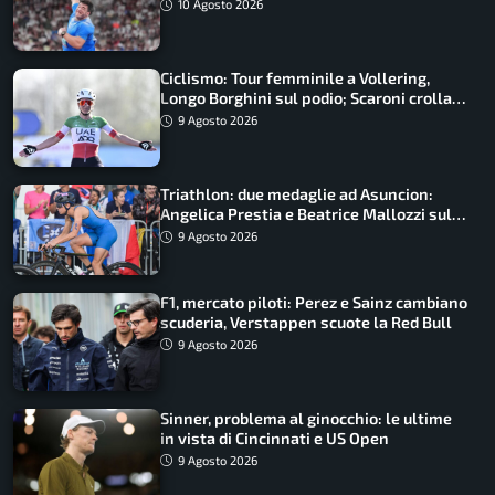
10 Agosto 2026
Ciclismo: Tour femminile a Vollering,
Longo Borghini sul podio; Scaroni crolla
in Polonia
9 Agosto 2026
Triathlon: due medaglie ad Asuncion:
Angelica Prestia e Beatrice Mallozzi sul
podio
9 Agosto 2026
F1, mercato piloti: Perez e Sainz cambiano
scuderia, Verstappen scuote la Red Bull
9 Agosto 2026
Sinner, problema al ginocchio: le ultime
in vista di Cincinnati e US Open
9 Agosto 2026