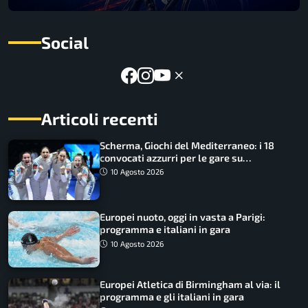
Social
Articoli recenti
Scherma, Giochi del Mediterraneo: i 18
convocati azzurri per le gare su
SportFaceTV
10 Agosto 2026
Europei nuoto, oggi in vasta a Parigi:
programma e italiani in gara
10 Agosto 2026
Europei Atletica di Birmingham al via: il
programma e gli italiani in gara