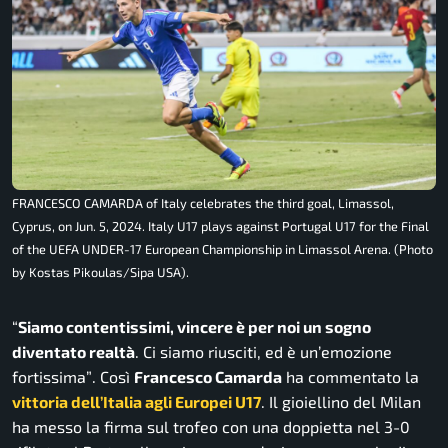
FRANCESCO CAMARDA of Italy celebrates the third goal, Limassol,
Cyprus, on Jun. 5, 2024. Italy U17 plays against Portugal U17 for the Final
of the UEFA UNDER-17 European Championship in Limassol Arena. (Photo
by Kostas Pikoulas/Sipa USA).
“
Siamo contentissimi, vincere è per noi un sogno
diventato realtà
. Ci siamo riusciti, ed è un’emozione
fortissima”
. Così
Francesco Camarda
ha commentato la
vittoria dell’Italia agli Europei U17
. Il gioiellino del Milan
ha messo la firma sul trofeo con una doppietta nel 3-0