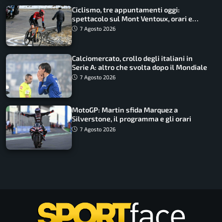
Ciclismo, tre appuntamenti oggi:
spettacolo sul Mont Ventoux, orari e
come vederli
7 Agosto 2026
Calciomercato, crollo degli italiani in
Serie A: altro che svolta dopo il Mondiale
7 Agosto 2026
MotoGP: Martin sfida Marquez a
Silverstone, il programma e gli orari
7 Agosto 2026