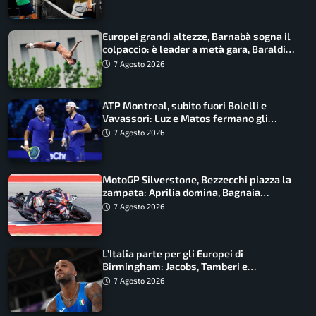
Europei grandi altezze, Barnabà sogna il
colpaccio: è leader a metà gara, Baraldi
ancora in corsa
7 Agosto 2026
ATP Montreal, subito fuori Bolelli e
Vavassori: Luz e Matos fermano gli
azzurri
7 Agosto 2026
MotoGP Silverstone, Bezzecchi piazza la
zampata: Aprilia domina, Bagnaia
costretto al Q1
7 Agosto 2026
L’Italia parte per gli Europei di
Birmingham: Jacobs, Tamberi e
Battocletti guidano una spedizione
7 Agosto 2026
record