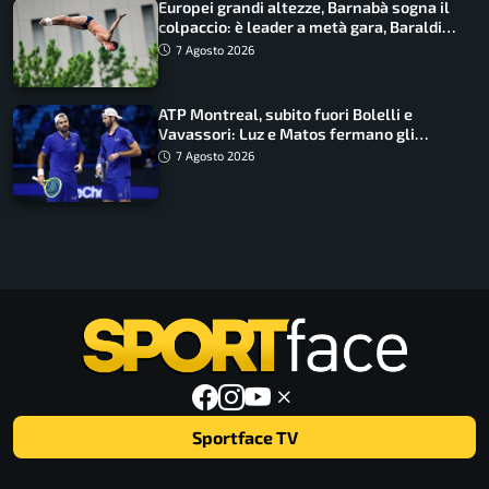
Europei grandi altezze, Barnabà sogna il
colpaccio: è leader a metà gara, Baraldi
ancora in corsa
7 Agosto 2026
ATP Montreal, subito fuori Bolelli e
Vavassori: Luz e Matos fermano gli
azzurri
7 Agosto 2026
Sportface TV