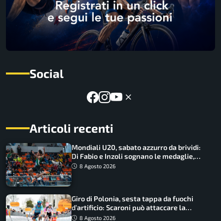
Social
Articoli recenti
Mondiali U20, sabato azzurro da brividi:
Di Fabio e Inzoli sognano le medaglie,
Castellani e Succo in finale
8 Agosto 2026
Giro di Polonia, sesta tappa da fuochi
d’artificio: Scaroni può attaccare la
maglia di Lemmen
8 Agosto 2026