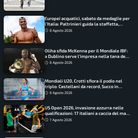
Europei acquatici, sabato da medaglie per
l’Italia: Paltrinieri guida la staffetta,
Barnabà sogna l’oro dalle grandi altezze
8 Agosto 2026
Oliha sfida McKenna per il Mondiale IBF:
a Dublino serve l’impresa nella tana del
lupo
8 Agosto 2026
Mondiali U20, Crotti sfiora il podio nel
triplo: Castellani da record, Succo in
finale
8 Agosto 2026
US Open 2026, invasione azzurra nelle
qualificazioni: 17 italiani a caccia del main
draw
7 Agosto 2026