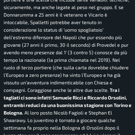
sicuramente, ma anche legate al peso nel gruppo. E se
Donnarumma a 25 anni è il veterano e Vicario è
intoccabile, Spalletti potrebbe aver tenuto in
considerazione lo status di ‘uomo spogliatoio’
dell’estremo difensore del Napoli che pur essendo più
giovane (27 anni il primo, 30 il secondo) di Provedel e pur
avendo meno presenze dal 1′ (3 contro 5) conosce da più
tempo la nazionale (la prima chiamata nel 2019). Nel
ruolo di terzo portiere (che sulla carta dovrebbe chiudere
l’Europeo a zero presenze) ha vinto l’Europeo e ha già
vissuto un’avventura indimenticabile con Chiesa e
compagni. Coraggiose anche le altre due scelte.
Tra i
tagliati ci sono infatti Samuele Ricci e Riccardo Orsolini,
entrambi reduci da una buonissima stagione con Torino e
Bologna.
Al loro posto Nicolò Fagioli e Stephan El
Shaarawy. Lo juventino è tornato a giocare qualche
settimana fa proprio nella Bologna di Orsolini dopo il