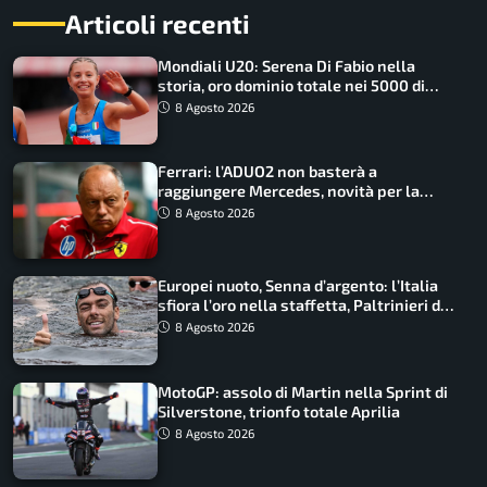
Articoli recenti
Mondiali U20: Serena Di Fabio nella
storia, oro dominio totale nei 5000 di
marcia
8 Agosto 2026
Ferrari: l’ADUO2 non basterà a
raggiungere Mercedes, novità per la
Macarena
8 Agosto 2026
Europei nuoto, Senna d’argento: l’Italia
sfiora l’oro nella staffetta, Paltrinieri da
urlo, il bilancio azzurro
8 Agosto 2026
MotoGP: assolo di Martin nella Sprint di
Silverstone, trionfo totale Aprilia
8 Agosto 2026