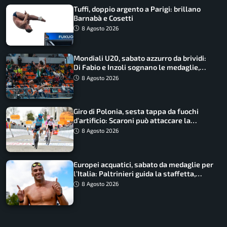
Tuffi, doppio argento a Parigi: brillano
Barnabà e Cosetti
8 Agosto 2026
Mondiali U20, sabato azzurro da brividi:
Di Fabio e Inzoli sognano le medaglie,
Castellani e Succo in finale
8 Agosto 2026
Giro di Polonia, sesta tappa da fuochi
d’artificio: Scaroni può attaccare la
maglia di Lemmen
8 Agosto 2026
Europei acquatici, sabato da medaglie per
l’Italia: Paltrinieri guida la staffetta,
Barnabà sogna l’oro dalle grandi altezze
8 Agosto 2026