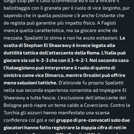
lungo stop per il caso scommesse ed è lui a vincere il
ballottaggio con il granata per il ruolo di vice Jorginho, pur
sapendo che in quella posizione c’è anche Cristante che
da regista può garantire più impatto fisico. A Fagioli
manca quella caratteristica, ma sa giocare anche da
mezzala. Spalletti lo stima e non ha avuto esitazioni.
La
scelta di Stephan El Shaarawy è invece legata alla
duttilità tattica dell’attaccante della Roma. L’Italia può
giocare sia col 4-3-3 che con il 3-4-2-1. Nel secondo caso
l’italoegiziano può interpretare il ruolo di quinto di
sinistra come vice Dimarco, mentre Orsolini può offrire
meno soluzioni tattiche.
D’altronde fu proprio Spalletti
nella sua seconda esperienza romanista ad impiegare El
Shaarawy a tutta fascia. L’esclusione dell’attaccante del
Bologna però riapre un tema caldo a Coverciano. Contro la
Turchia gli azzurri hanno manifestato una scarsa
confidenza col gol e nel
gruppo di pre-convocati solo due
giocatori hanno fatto registrare la doppia cifra di reti in