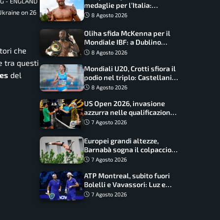
ING - ENGLAND
medaglie per l’Italia:
Ukraine on 26
Paltrinieri guida la staffetta,
8 Agosto 2026
Barnabà sogna l’oro dalle
grandi altezze
Oliha sfida McKenna per il
Mondiale IBF: a Dublino
tori che
serve l’impresa nella tana
8 Agosto 2026
del lupo
e tra questi
Mondiali U20, Crotti sfiora il
es
del
podio nel triplo: Castellani
da record, Succo in finale
8 Agosto 2026
US Open 2026, invasione
azzurra nelle qualificazioni:
17 italiani a caccia del main
7 Agosto 2026
draw
Europei grandi altezze,
Barnabà sogna il colpaccio:
è leader a metà gara, Baraldi
7 Agosto 2026
ancora in corsa
ATP Montreal, subito fuori
Bolelli e Vavassori: Luz e
Matos fermano gli azzurri
7 Agosto 2026