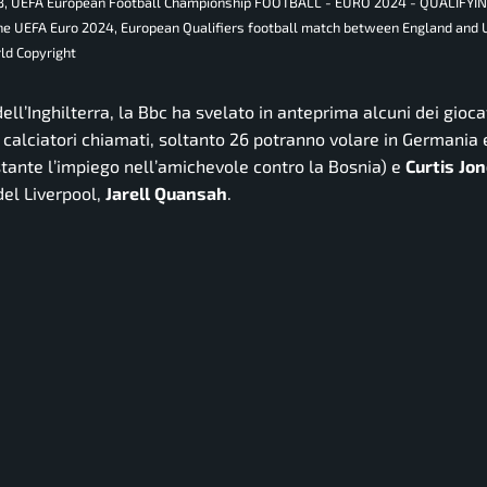
023, UEFA European Football Championship FOOTBALL - EURO 2024 - QUALIFY
e UEFA Euro 2024, European Qualifiers football match between England and 
ld Copyright
ell’Inghilterra, la
Bbc
ha svelato in anteprima alcuni dei gioca
3 calciatori chiamati, soltanto 26 potranno volare in Germania 
ante l’impiego nell’amichevole contro la Bosnia) e
Curtis
Jon
del Liverpool,
Jarell
Quansah
.