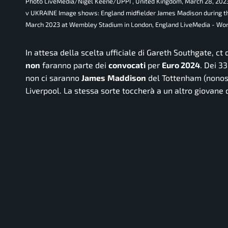
Photo LiveMedia/Nigel Keene/DPPI , United Kingdom, March 28, 2
v UKRAINE Image shows: England midfielder James Madison during th
March 2023 at Wembley Stadium in London, England LiveMedia - Wor
In attesa della scelta ufficiale di Gareth Southgate, ct d
non
faranno parte dei
convocati
per
Euro 2024
. Dei 3
non ci saranno
James
Maddison
del Tottenham (nonost
Liverpool. La stessa sorte toccherà a un altro giovane 