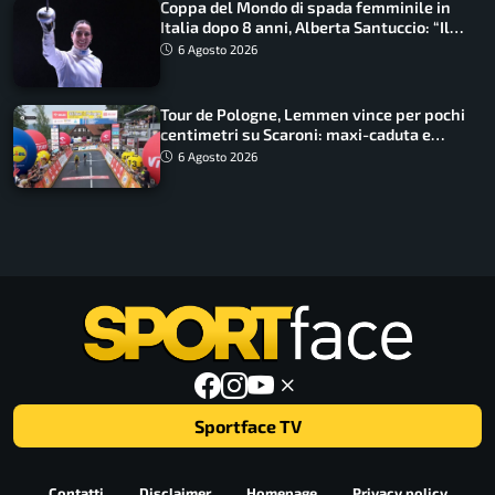
Coppa del Mondo di spada femminile in
Italia dopo 8 anni, Alberta Santuccio: “Il
lavoro dà sempre i suoi frutti”
6 Agosto 2026
Tour de Pologne, Lemmen vince per pochi
centimetri su Scaroni: maxi-caduta e
tappa accorciata
6 Agosto 2026
Sportface TV
Contatti
Disclaimer
Homepage
Privacy policy