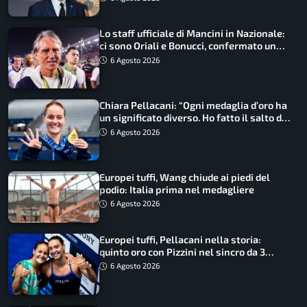
Lo staff ufficiale di Mancini in Nazionale:
ci sono Oriali e Bonucci, confermato un
ritorno
6 Agosto 2026
Chiara Pellacani: “Ogni medaglia d’oro ha
un significato diverso. Ho fatto il salto di
qualità”
6 Agosto 2026
Europei tuffi, Wang chiude ai piedi del
podio: Italia prima nel medagliere
6 Agosto 2026
Europei tuffi, Pellacani nella storia:
quinto oro con Pizzini nel sincro da 3
metri
6 Agosto 2026