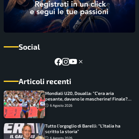
Social
Articoli recenti
Mondiali U20, Doualla: “C’era aria
pesante, davano le mascherine! Finale?
Non ho nulla da perdere”
6 Agosto 2026
Tutto l’orgoglio di Barelli: “L’Italia ha
scritto la storia”
6 Agosto 2026