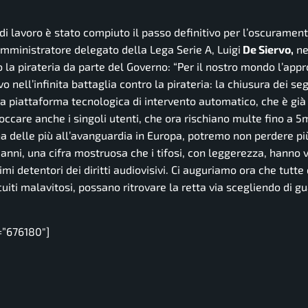
i lavoro è stato compiuto il passo definitivo per l’oscuramento
amministratore delegato della Lega Serie A, Luigi
De Siervo,
ne
 la pirateria da parte del Governo:
“Per il nostro mondo l’app
vo nell’infinita battaglia contro la pirateria: la chiusura dei se
lla piattaforma tecnologica di intervento automatico, che è già
occare anche i singoli utenti, che ora rischiano multe fino a 5
na delle più all’avanguardia in Europa, potremo non perdere più
re anni, una cifra mostruosa che i tifosi, con leggerezza, hanno 
imi detentori dei diritti audiovisivi. Ci auguriamo ora che tutte
cuiti malavitosi, possano ritrovare la retta via scegliendo di gu
=”676180″]