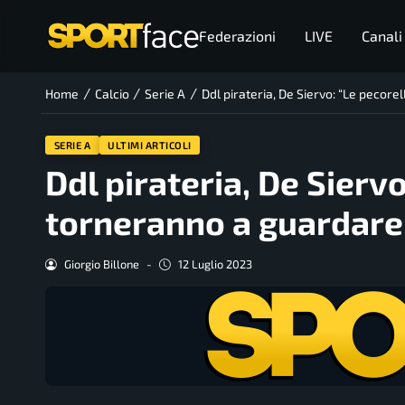
Federazioni
LIVE
Canali
/
/
/
Home
Calcio
Serie A
Ddl pirateria, De Siervo: “Le pecore
SERIE A
ULTIMI ARTICOLI
Ddl pirateria, De Sierv
torneranno a guardare i
Giorgio Billone
-
12 Luglio 2023