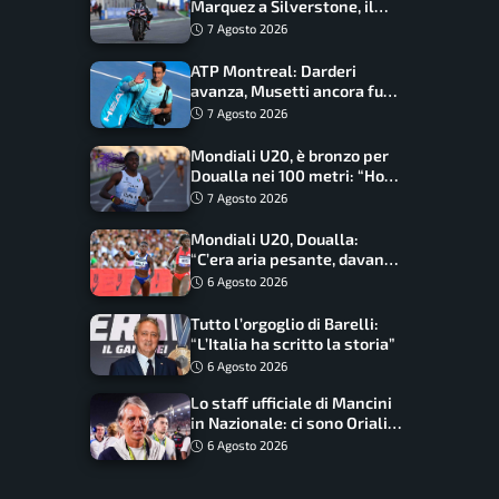
Marquez a Silverstone, il
programma e gli orari
7 Agosto 2026
ATP Montreal: Darderi
avanza, Musetti ancora fuori
con Jodar
7 Agosto 2026
Mondiali U20, è bronzo per
Doualla nei 100 metri: “Ho
scacciato l’ansia”
7 Agosto 2026
Mondiali U20, Doualla:
“C’era aria pesante, davano
le mascherine! Finale? Non
6 Agosto 2026
ho nulla da perdere”
Tutto l’orgoglio di Barelli:
“L’Italia ha scritto la storia”
6 Agosto 2026
Lo staff ufficiale di Mancini
in Nazionale: ci sono Oriali e
Bonucci, confermato un
6 Agosto 2026
ritorno