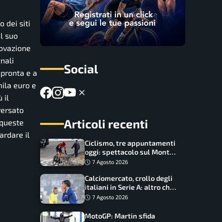
 dei siti
l suo
rovazione
gnali
Social
 pronta e a
mila euro e
 il
versato
Articoli recenti
 queste
ardare il
Ciclismo, tre appuntamenti
oggi: spettacolo sul Mont
Ventoux, orari e come
7 Agosto 2026
vederli
Calciomercato, crollo degli
italiani in Serie A: altro che
svolta dopo il Mondiale
7 Agosto 2026
MotoGP: Martin sfida