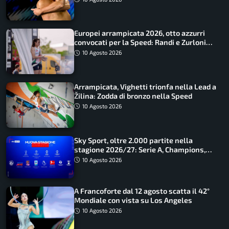
Europei arrampicata 2026, otto azzurri
convocati per la Speed: Randi e Zurloni
guidano l’Italia
10 Agosto 2026
Arrampicata, Vighetti trionfa nella Lead a
Žilina: Zodda di bronzo nella Speed
10 Agosto 2026
Sky Sport, oltre 2.000 partite nella
stagione 2026/27: Serie A, Champions,
Premier e tutte le novità
10 Agosto 2026
A Francoforte dal 12 agosto scatta il 42°
Mondiale con vista su Los Angeles
10 Agosto 2026