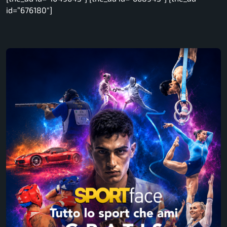
id=”676180″]