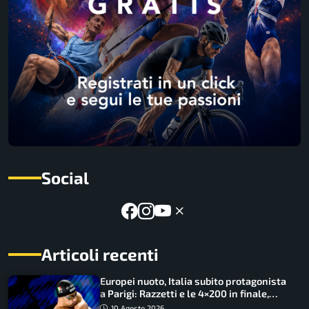
Social
Articoli recenti
Europei nuoto, Italia subito protagonista
a Parigi: Razzetti e le 4×200 in finale,
Quadarella domina gli 800
10 Agosto 2026