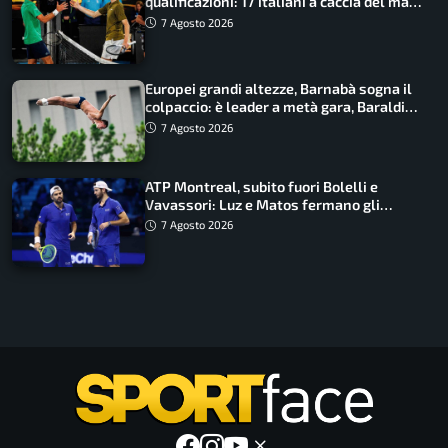
qualificazioni: 17 italiani a caccia del main
draw
7 Agosto 2026
Europei grandi altezze, Barnabà sogna il
colpaccio: è leader a metà gara, Baraldi
ancora in corsa
7 Agosto 2026
ATP Montreal, subito fuori Bolelli e
Vavassori: Luz e Matos fermano gli
azzurri
7 Agosto 2026