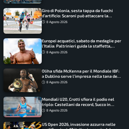
Giro di Polonia, sesta tappa da fuochi
d’artificio: Scaroni può attaccare la
maglia di Lemmen
8 Agosto 2026
Europei acquatici, sabato da medaglie per
l’Italia: Paltrinieri guida la staffetta,
Barnabà sogna l’oro dalle grandi altezze
8 Agosto 2026
Oliha sfida McKenna per il Mondiale IBF:
a Dublino serve l’impresa nella tana del
lupo
8 Agosto 2026
Mondiali U20, Crotti sfiora il podio nel
triplo: Castellani da record, Succo in
finale
8 Agosto 2026
US Open 2026, invasione azzurra nelle