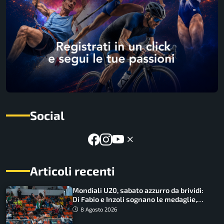
Social
Articoli recenti
Mondiali U20, sabato azzurro da brividi:
Di Fabio e Inzoli sognano le medaglie,
Castellani e Succo in finale
8 Agosto 2026