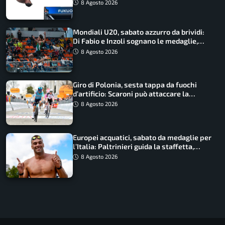
8 Agosto 2026
Mondiali U20, sabato azzurro da brividi:
Di Fabio e Inzoli sognano le medaglie,
Castellani e Succo in finale
8 Agosto 2026
Giro di Polonia, sesta tappa da fuochi
d’artificio: Scaroni può attaccare la
maglia di Lemmen
8 Agosto 2026
Europei acquatici, sabato da medaglie per
l’Italia: Paltrinieri guida la staffetta,
Barnabà sogna l’oro dalle grandi altezze
8 Agosto 2026