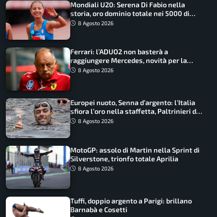
Mondiali U20: Serena Di Fabio nella
storia, oro dominio totale nei 5000 di
marcia
8 Agosto 2026
Ferrari: l’ADUO2 non basterà a
raggiungere Mercedes, novità per la
Macarena
8 Agosto 2026
Europei nuoto, Senna d’argento: l’Italia
sfiora l’oro nella staffetta, Paltrinieri da
urlo, il bilancio azzurro
8 Agosto 2026
MotoGP: assolo di Martin nella Sprint di
Silverstone, trionfo totale Aprilia
8 Agosto 2026
Tuffi, doppio argento a Parigi: brillano
Barnabà e Cosetti