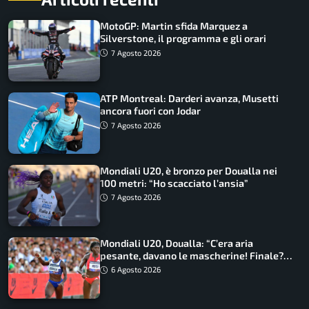
MotoGP: Martin sfida Marquez a
Silverstone, il programma e gli orari
7 Agosto 2026
ATP Montreal: Darderi avanza, Musetti
ancora fuori con Jodar
7 Agosto 2026
Mondiali U20, è bronzo per Doualla nei
100 metri: “Ho scacciato l’ansia”
7 Agosto 2026
Mondiali U20, Doualla: “C’era aria
pesante, davano le mascherine! Finale?
Non ho nulla da perdere”
6 Agosto 2026