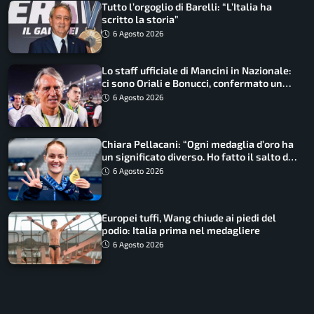
Tutto l’orgoglio di Barelli: “L’Italia ha
scritto la storia”
6 Agosto 2026
Lo staff ufficiale di Mancini in Nazionale:
ci sono Oriali e Bonucci, confermato un
ritorno
6 Agosto 2026
Chiara Pellacani: “Ogni medaglia d’oro ha
un significato diverso. Ho fatto il salto di
qualità”
6 Agosto 2026
Europei tuffi, Wang chiude ai piedi del
podio: Italia prima nel medagliere
6 Agosto 2026