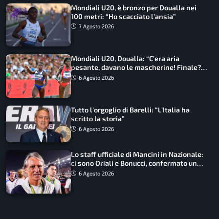
Mondiali U20, è bronzo per Doualla nei
100 metri: “Ho scacciato l’ansia”
7 Agosto 2026
Mondiali U20, Doualla: “C’era aria
pesante, davano le mascherine! Finale?
Non ho nulla da perdere”
6 Agosto 2026
Tutto l’orgoglio di Barelli: “L’Italia ha
scritto la storia”
6 Agosto 2026
Lo staff ufficiale di Mancini in Nazionale:
ci sono Oriali e Bonucci, confermato un
ritorno
6 Agosto 2026