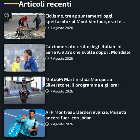
Articoli recenti
Ciclismo, tre appuntamenti oggi:
spettacolo sul Mont Ventoux, orari e
come vederli
7 Agosto 2026
Calciomercato, crollo degli italiani in
Serie A: altro che svolta dopo il Mondiale
7 Agosto 2026
MotoGP: Martin sfida Marquez a
Silverstone, il programma e gli orari
7 Agosto 2026
ATP Montreal: Darderi avanza, Musetti
ancora fuori con Jodar
7 Agosto 2026