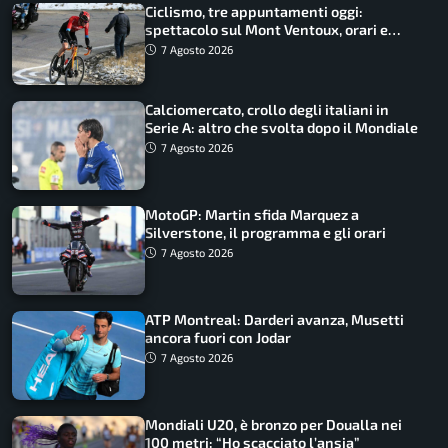
Ciclismo, tre appuntamenti oggi:
spettacolo sul Mont Ventoux, orari e
come vederli
7 Agosto 2026
Calciomercato, crollo degli italiani in
Serie A: altro che svolta dopo il Mondiale
7 Agosto 2026
MotoGP: Martin sfida Marquez a
Silverstone, il programma e gli orari
7 Agosto 2026
ATP Montreal: Darderi avanza, Musetti
ancora fuori con Jodar
7 Agosto 2026
Mondiali U20, è bronzo per Doualla nei
100 metri: “Ho scacciato l’ansia”