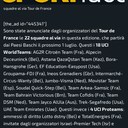
squadre al via Tour de France
[the_ad id=”445341″]
Sono state annunciate dagli organizzatori del
Tour de
France
le
22 squadre al via
in questa edizione, che partirà
dai Paesi Baschi il prossimo 1 luglio. Questi i
18 UCI
WorldTeams
: AG2R Citroën Team (Fra), Alpecin
Deceuninck (Bel), Astana QazaQstan Team (Kaz), Bora-
Hansgrohe (Ger), EF Education-Easypost (Usa),
Groupama-FDJ (Fra), Ineos Grenadiers (Gbr), Intermarché-
Circus-Wanty (Bel), Jumbo-Visma (Ned), Movistar Team
(Esp), Soudal Quick-Step (Bel), Team Arkea-Samsic (Fra),
Team Bahrain Victorious (Brn), Team Cofidis (Fra), Team
DSM (Ned), Team Jayco AlUla (Aus), Trek-Segafredo (Usa),
UAE Team Emirates (Uae). Questi invece i
4 UCI Proteams
:
ammessi di diritto Lotto dstny (Bel) e TotalEnergies (Fra),
invitate dagli organizzatori Israel-Premier Tech (Isr) e