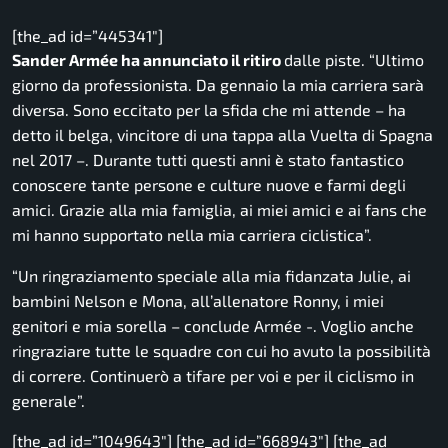
[the_ad id=”445341″]
Sander Armée ha annunciato il ritiro
dalle piste.
“Ultimo
giorno da professionista. Da gennaio la mia carriera sarà
diversa. Sono eccitato per la sfida che mi attende
– ha
detto il belga, vincitore di una tappa alla Vuelta di Spagna
nel 2017 –
. Durante tutti questi anni è stato fantastico
conoscere tante persone e culture nuove e farmi degli
amici. Grazie alla mia famiglia, ai miei amici e ai fans che
mi hanno supportato nella mia carriera ciclistica”.
“Un ringraziamento speciale alla mia fidanzata Julie, ai
bambini Nelson e Mona, all’allenatore Ronny, i miei
genitori e mia sorella
– conclude Armée -.
Voglio anche
ringraziare tutte le squadre con cui ho avuto la possibilità
di correre. Continuerò a tifare per voi e per il ciclismo in
generale”.
[the_ad id=”1049643″] [the_ad id=”668943″] [the_ad