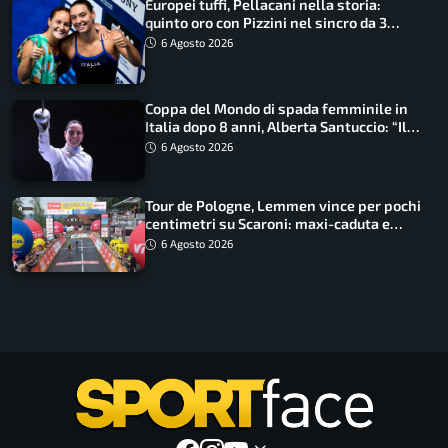
Europei tuffi, Pellacani nella storia:
quinto oro con Pizzini nel sincro da 3
metri
6 Agosto 2026
Coppa del Mondo di spada femminile in
Italia dopo 8 anni, Alberta Santuccio: “Il
lavoro dà sempre i suoi frutti”
6 Agosto 2026
Tour de Pologne, Lemmen vince per pochi
centimetri su Scaroni: maxi-caduta e
tappa accorciata
6 Agosto 2026