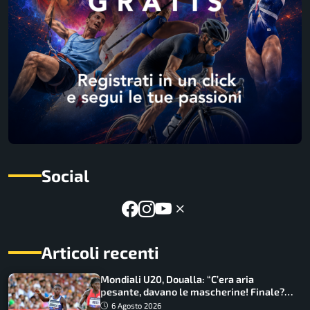
Social
Articoli recenti
Mondiali U20, Doualla: “C’era aria
pesante, davano le mascherine! Finale?
Non ho nulla da perdere”
6 Agosto 2026