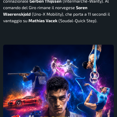
connazionale
Gerben Thijssen
(Intermarché-Wanty). Al
comando del Giro rimane il norvegese
Soren
Waerenskjold
(Uno-X Mobility), che porta a 11 secondi il
vantaggio su
Mathias Vacek
(Soudal-Quick Step).