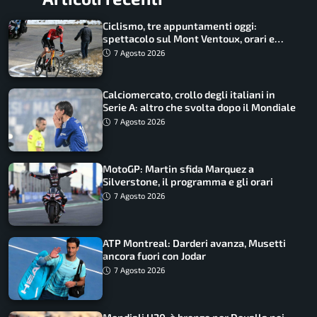
Ciclismo, tre appuntamenti oggi:
spettacolo sul Mont Ventoux, orari e
come vederli
7 Agosto 2026
Calciomercato, crollo degli italiani in
Serie A: altro che svolta dopo il Mondiale
7 Agosto 2026
MotoGP: Martin sfida Marquez a
Silverstone, il programma e gli orari
7 Agosto 2026
ATP Montreal: Darderi avanza, Musetti
ancora fuori con Jodar
7 Agosto 2026