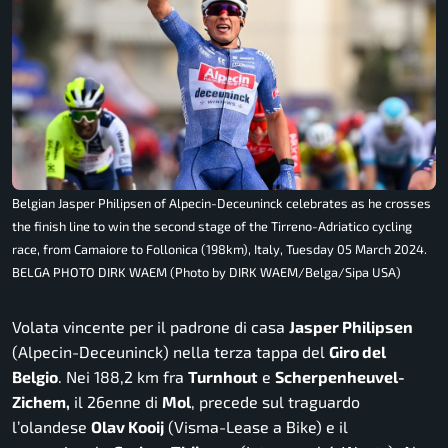
Belgian Jasper Philipsen of Alpecin-Deceuninck celebrates as he crosses
the finish line to win the second stage of the Tirreno-Adriatico cycling
race, from Camaiore to Follonica (198km), Italy, Tuesday 05 March 2024.
BELGA PHOTO DIRK WAEM (Photo by DIRK WAEM/Belga/Sipa USA)
Volata vincente per il padrone di casa
Jasper Philipsen
(Alpecin-Deceuninck) nella terza tappa del
Giro del
Belgio
. Nei 188,2 km fra
Turnhout
e
Scherpenheuvel-
Zichem,
il 26enne di
Mol
, precede sul traguardo
l’olandese
Olav Kooij
(Visma-Lease a Bike) e il