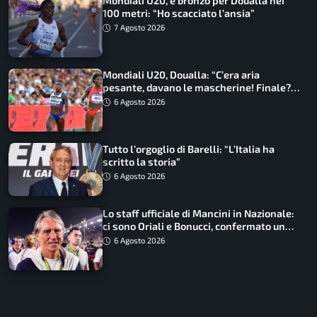
Mondiali U20, è bronzo per Doualla nei
100 metri: “Ho scacciato l’ansia”
7 Agosto 2026
Mondiali U20, Doualla: “C’era aria
pesante, davano le mascherine! Finale?
Non ho nulla da perdere”
6 Agosto 2026
Tutto l’orgoglio di Barelli: “L’Italia ha
scritto la storia”
6 Agosto 2026
Lo staff ufficiale di Mancini in Nazionale:
ci sono Oriali e Bonucci, confermato un
ritorno
6 Agosto 2026