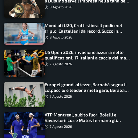
a Dublino serve l’impresa nella tana del
lupo
8 Agosto 2026
Mondiali U20, Crotti sfiora il podio nel
triplo: Castellani da record, Succo in
finale
8 Agosto 2026
US Open 2026, invasione azzurra nelle
qualificazioni: 17 italiani a caccia del main
draw
7 Agosto 2026
Europei grandi altezze, Barnabà sogna il
colpaccio: è leader a metà gara, Baraldi
ancora in corsa
7 Agosto 2026
ATP Montreal, subito fuori Bolelli e
Vavassori: Luz e Matos fermano gli
azzurri
7 Agosto 2026