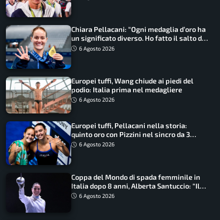
Chiara Pellacani: “Ogni medaglia d’oro ha
un significato diverso. Ho fatto il salto di
qualità”
6 Agosto 2026
Europei tuffi, Wang chiude ai piedi del
podio: Italia prima nel medagliere
6 Agosto 2026
Europei tuffi, Pellacani nella storia:
quinto oro con Pizzini nel sincro da 3
metri
6 Agosto 2026
Coppa del Mondo di spada femminile in
Italia dopo 8 anni, Alberta Santuccio: “Il
lavoro dà sempre i suoi frutti”
6 Agosto 2026