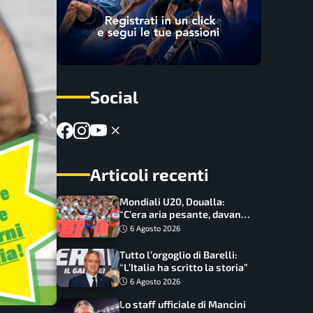
Social
Articoli recenti
Mondiali U20, Doualla:
“C’era aria pesante, davano
le mascherine! Finale? Non
6 Agosto 2026
ho nulla da perdere”
Tutto l’orgoglio di Barelli:
“L’Italia ha scritto la storia”
6 Agosto 2026
Lo staff ufficiale di Mancini