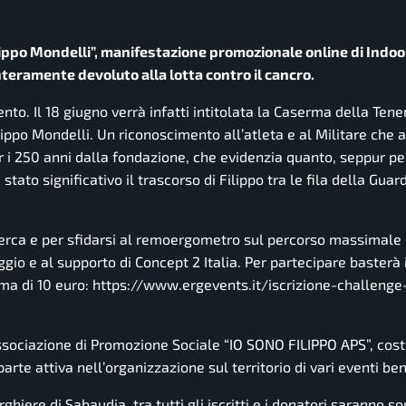
ilippo Mondelli”, manifestazione promozionale online di Indo
interamente devoluto alla lotta contro il cancro.
nto. Il 18 giugno verrà infatti intitolata la Caserma della Ten
ippo Mondelli. Un riconoscimento all’atleta e al Militare che a
r i 250 anni dalla fondazione, che evidenzia quanto, seppur p
to significativo il trascorso di Filippo tra le fila della Guard
ricerca e per sfidarsi al remoergometro sul percorso massimale 
gio e al supporto di Concept 2 Italia. Per partecipare basterà i
ima di 10 euro: https://www.ergevents.it/iscrizione-challenge-
ssociazione di Promozione Sociale “IO SONO FILIPPO APS”, costi
arte attiva nell’organizzazione sul territorio di vari eventi ben
hiere di Sabaudia, tra tutti gli iscritti e i donatori saranno so