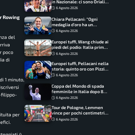
in Nazionale: ci sono Oriali e
Bonucci, confermato un
6 Agosto 2026
ritorno
or Rowing
Chiara Pellacani: “Ogni
medaglia d’oro ha un
significato diverso. Ho fatto
6 Agosto 2026
il salto di qualità”
enza del
Europei tuffi, Wang chiude ai
rriva
piedi del podio: Italia prima
er poco
nel medagliere
6 Agosto 2026
ia di
Europei tuffi, Pellacani nella
storia: quinto oro con Pizzini
nel sincro da 3 metri
6 Agosto 2026
di 1 minuto,
Coppa del Mondo di spada
scriversi
femminile in Italia dopo 8
filippo-
anni, Alberta Santuccio: “Il
6 Agosto 2026
lavoro dà sempre i suoi
Tour de Pologne, Lemmen
frutti”
vince per pochi centimetri
tuita per
su Scaroni: maxi-caduta e
6 Agosto 2026
efici.
tappa accorciata
rteggiati 4