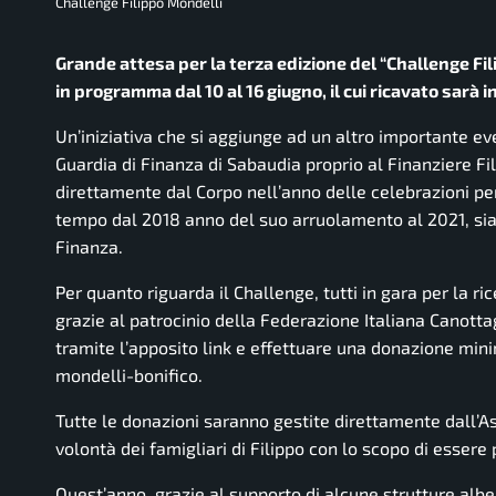
Challenge Filippo Mondelli
Grande attesa per la terza edizione del “Challenge F
in programma dal 10 al 16 giugno, il cui ricavato sarà 
Un’iniziativa che si aggiunge ad un altro importante eve
Guardia di Finanza di Sabaudia proprio al Finanziere Fil
direttamente dal Corpo nell’anno delle celebrazioni pe
tempo dal 2018 anno del suo arruolamento al 2021, sia sta
Finanza.
Per quanto riguarda il Challenge, tutti in gara per la 
grazie al patrocinio della Federazione Italiana Canottag
tramite l’apposito link e effettuare una donazione min
mondelli-bonifico.
Tutte le donazioni saranno gestite direttamente dall’A
volontà dei famigliari di Filippo con lo scopo di essere p
Quest’anno, grazie al supporto di alcune strutture alberg