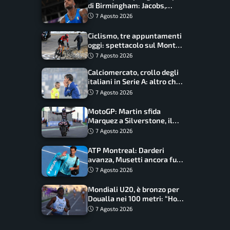
di Birmingham: Jacobs,
Tamberi e Battocletti
7 Agosto 2026
guidano una spedizione
record
Ciclismo, tre appuntamenti
oggi: spettacolo sul Mont
Ventoux, orari e come
7 Agosto 2026
vederli
Calciomercato, crollo degli
italiani in Serie A: altro che
svolta dopo il Mondiale
7 Agosto 2026
MotoGP: Martin sfida
Marquez a Silverstone, il
programma e gli orari
7 Agosto 2026
ATP Montreal: Darderi
avanza, Musetti ancora fuori
con Jodar
7 Agosto 2026
Mondiali U20, è bronzo per
Doualla nei 100 metri: “Ho
scacciato l’ansia”
7 Agosto 2026