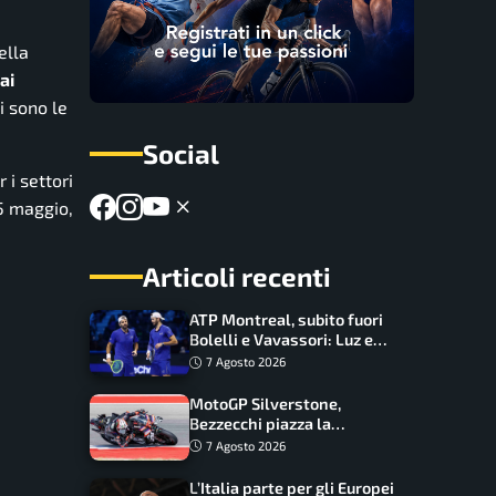
ella
ai
i sono le
Social
 i settori
 5 maggio,
Articoli recenti
ATP Montreal, subito fuori
Bolelli e Vavassori: Luz e
Matos fermano gli azzurri
7 Agosto 2026
MotoGP Silverstone,
Bezzecchi piazza la
zampata: Aprilia domina,
7 Agosto 2026
Bagnaia costretto al Q1
L’Italia parte per gli Europei