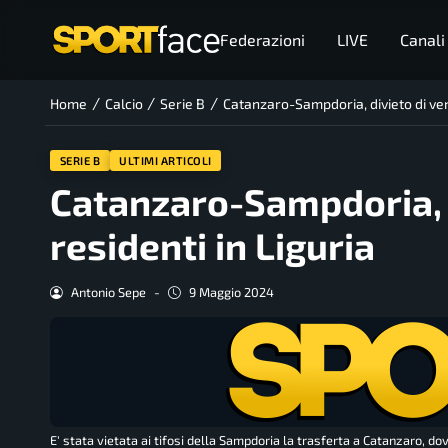
Federazioni
LIVE
Canali
/
/
/
Home
Calcio
Serie B
Catanzaro-Sampdoria, divieto di vendi
SERIE B
ULTIMI ARTICOLI
Catanzaro-Sampdoria, di
residenti in Liguria
Antonio Sepe
-
9 Maggio 2024
E' stata vietata ai tifosi della Sampdoria la trasferta a Catanzaro, dov