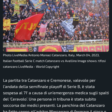
Photo LiveMedia/Antonio Moniaci Catanzaro, Italy, March 04, 2023,
Italian football Serie C match Catanzaro vs Avellino Image shows: tifosi
catanzaro LiveMedia - World Copyright
La partita tra Catanzaro e Cremonese, valevole per
l’andata della semifinale playoff di Serie B, è stata
sospesa al 71′ a causa di un’emergenza medica sugli spalti
del ‘Ceravolo’. Una persona in tribuna è stata subito
soccorsa dai medici presenti. La panchina del Catanzaro
ha fatto cenno all’arbitro Marcenaro di fermare il gioco e