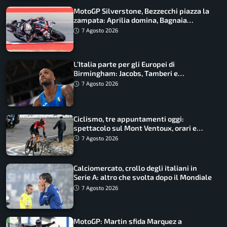
MotoGP Silverstone, Bezzecchi piazza la
zampata: Aprilia domina, Bagnaia
costretto al Q1
7 Agosto 2026
L’Italia parte per gli Europei di
Birmingham: Jacobs, Tamberi e
Battocletti guidano una spedizione
7 Agosto 2026
record
Ciclismo, tre appuntamenti oggi:
spettacolo sul Mont Ventoux, orari e
come vederli
7 Agosto 2026
Calciomercato, crollo degli italiani in
Serie A: altro che svolta dopo il Mondiale
7 Agosto 2026
MotoGP: Martin sfida Marquez a