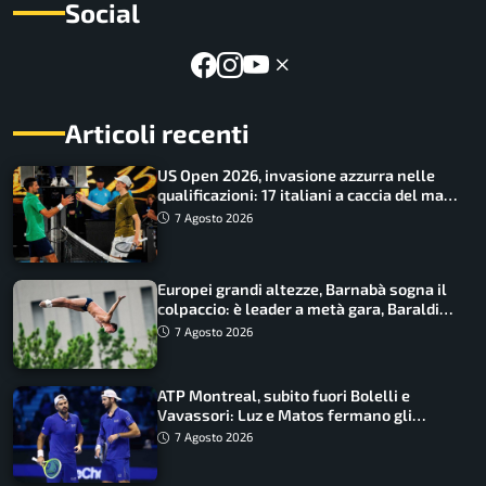
Social
Articoli recenti
US Open 2026, invasione azzurra nelle
qualificazioni: 17 italiani a caccia del main
draw
7 Agosto 2026
Europei grandi altezze, Barnabà sogna il
colpaccio: è leader a metà gara, Baraldi
ancora in corsa
7 Agosto 2026
ATP Montreal, subito fuori Bolelli e
Vavassori: Luz e Matos fermano gli
azzurri
7 Agosto 2026