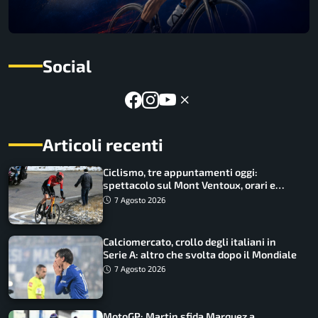
Social
Articoli recenti
Ciclismo, tre appuntamenti oggi:
spettacolo sul Mont Ventoux, orari e
come vederli
7 Agosto 2026
Calciomercato, crollo degli italiani in
Serie A: altro che svolta dopo il Mondiale
7 Agosto 2026
MotoGP: Martin sfida Marquez a