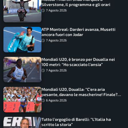
Silverstone, il programma e gli orari
7 Agosto 2026
ATP Montreal: Darderi avanza, Musetti
ancora fuori con Jodar
7 Agosto 2026
Mondiali U20, è bronzo per Doualla nei
100 metri: “Ho scacciato l’ansia”
7 Agosto 2026
Mondiali U20, Doualla: “C’era aria
pesante, davano le mascherine! Finale?
Non ho nulla da perdere”
6 Agosto 2026
Tutto l’orgoglio di Barelli: “L’Italia ha
scritto la storia”