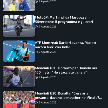
7 Agosto 2026
MotoGP: Martin sfida Marquez a
Silverstone, il programma e gli orari
7 Agosto 2026
ATP Montreal: Darderi avanza, Musetti
ancora fuori con Jodar
7 Agosto 2026
Mondiali U20, è bronzo per Doualla nei
100 metri: “Ho scacciato l’ansia”
7 Agosto 2026
Mondiali U20, Doualla: “C’era aria
pesante, davano le mascherine! Finale?
Non ho nulla da perdere”
6 Agosto 2026