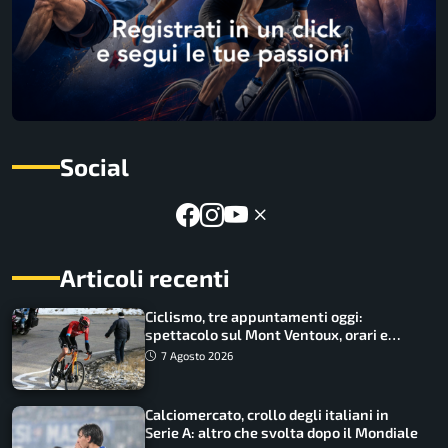
Social
Articoli recenti
Ciclismo, tre appuntamenti oggi:
spettacolo sul Mont Ventoux, orari e
come vederli
7 Agosto 2026
Calciomercato, crollo degli italiani in
Serie A: altro che svolta dopo il Mondiale