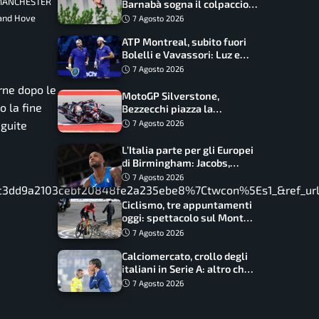
v MANCHESTER
Barnabà sogna il colpaccio:
è leader a metà gara, Baraldi
 and Hove
7 Agosto 2026
ancora in corsa
ATP Montreal, subito fuori
Bolelli e Vavassori: Luz e
Matos fermano gli azzurri
7 Agosto 2026
rne dopo le
MotoGP Silverstone,
 la fine
Bezzecchi piazza la
zampata: Aprilia domina,
7 Agosto 2026
eguite
Bagnaia costretto al Q1
L’Italia parte per gli Europei
di Birmingham: Jacobs,
Tamberi e Battocletti
7 Agosto 2026
guidano una spedizione
dd9a2103cebf20848fe2a235ebe8%7Ctwcon%5Es1_&ref_ur
record
Ciclismo, tre appuntamenti
oggi: spettacolo sul Mont
Ventoux, orari e come
7 Agosto 2026
vederli
Calciomercato, crollo degli
italiani in Serie A: altro che
svolta dopo il Mondiale
7 Agosto 2026