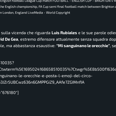
23, English football League Cup match FOOTBALL - ENGLISH CUP - BRIGHTON 
he English championship, FA Cup semi final football match between Brighton
n London, England LiveMedia - World Copyright
sulla vicenda che riguarda
Luis Rubiales
e le sue parole odie
id De Gea
, estremo difensore attualmente senza squadra dopo
role, ma abbastanza esaustive:
“Mi sanguinano le orecchie”
, s
510035?
twterm%5E1695024168658510035%7Ctwgr%5E8b500f1636c3
guinano-le-orecchie-e-posta-l-emoji-del-circo-
3JZr5UBCwz636n6GMPPGiZ9_AAfe7ZGIMnfIA
=”676180″]