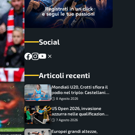
Social
Articoli recenti
Mondiali U20, Crotti sfiora il
podio nel triplo: Castellani
da record, Succo in finale
8 Agosto 2026
US Open 2026, invasione
azzurra nelle qualificazioni:
17 italiani a caccia del main
7 Agosto 2026
draw
Europei grandi altezze,