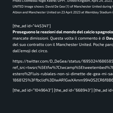
Photo LiveMedia/Nigel Keene/DPPI , United Kingdom, April 24, 20
UNITED Image shows: David De Gea (1) of Manchester United during t
Albion and Manchester United on 23 April 2023 at Wembley Stadium i
[the_ad id=”445341″]
Proseguono le reazioni dal mondo del calcio spagnolo
mancate dimissioni. Questa volta il commento è di
Dav
del suo contratto con il Manchester United. Poche pa
dall’emoji del circo.
https://twitter.com/D_DeGea/status/1695024168658
ref_src=twsrc%5Etfw%7Ctwcamp%5Etweetembed%7C
estero%2Fluis-rubiales-non-si-dimette-de-gea-mi-san
1868125%3Ffbclid%3DIwAR1GwXAmm994OSZCR6f8B6
[the_ad id=”1049643″] [the_ad id=”668943″] [the_ad id