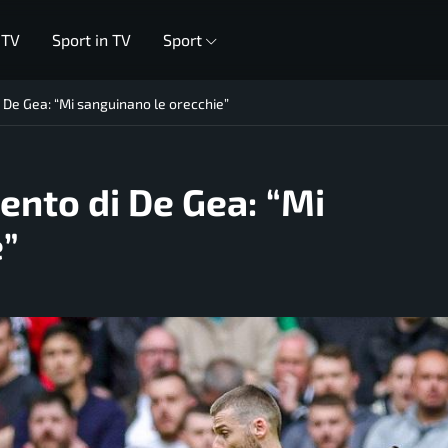
 TV
Sport in TV
Sport
 De Gea: “Mi sanguinano le orecchie”
ento di De Gea: “Mi
”