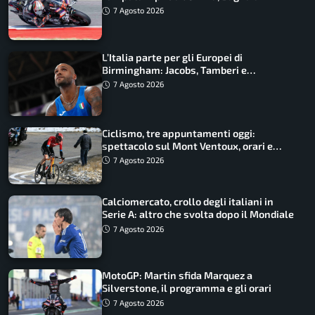
costretto al Q1
7 Agosto 2026
L’Italia parte per gli Europei di
Birmingham: Jacobs, Tamberi e
Battocletti guidano una spedizione
7 Agosto 2026
record
Ciclismo, tre appuntamenti oggi:
spettacolo sul Mont Ventoux, orari e
come vederli
7 Agosto 2026
Calciomercato, crollo degli italiani in
Serie A: altro che svolta dopo il Mondiale
7 Agosto 2026
MotoGP: Martin sfida Marquez a
Silverstone, il programma e gli orari
7 Agosto 2026