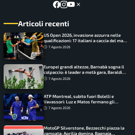
Articoli recenti
US Open 2026, invasione azzurra nelle
qualificazioni: 17 italiani a caccia del main
draw
7 Agosto 2026
Europei grandi altezze, Barnabà sogna il
colpaccio: è leader a metà gara, Baraldi
ancora in corsa
7 Agosto 2026
ATP Montreal, subito fuori Bolelli e
Vavassori: Luz e Matos fermano gli
azzurri
7 Agosto 2026
MotoGP Silverstone, Bezzecchi piazza la
zampata: Aprilia domina, Bagnaia