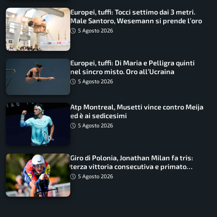
Europei, tuffi: Tocci settimo dai 3 metri.
Male Santoro, Wesemann si prende l’oro
5 Agosto 2026
Europei, tuffi: Di Maria e Pelligra quinti
nel sincro misto. Oro all’Ucraina
5 Agosto 2026
Atp Montreal, Musetti vince contro Meija
ed è ai sedicesimi
5 Agosto 2026
Giro di Polonia, Jonathan Milan fa tris:
terza vittoria consecutiva e primato
rafforzato
5 Agosto 2026