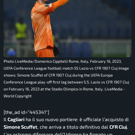
Photo LiveMedia/Domenico Cippitelli Rome, Italy, February 16, 2023,
UEFA Conference League football match SS Lazio vs CFR 1907 Cluj Image
shows: Simone Scuffet of CFR 1907 Cluj during the UEFA Europa
Conference League play-off first leg between S.S. Lazio vs CFR 1907 Cluj
on February 16, 2023 at the Stadio Olimpico in Rome, Italy. LiveMedia -
World Copyright
[the_ad id=”445341″]
Il
Cagliari
ha il suo nuovo portiere: è ufficiale l’acquisto di
Simone Scuffet
, che arriva a titolo definitivo dal
CFR Cluj
.
L’ex estremo difensore dell’Udinese ha firmato un