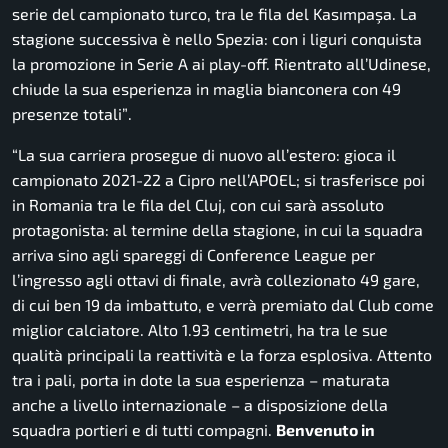
serie del campionato turco, tra le fila del Kasımpaşa. La
stagione successiva è nello Spezia: con i liguri conquista
la promozione in Serie A ai play-off. Rientrato all’Udinese,
chiude la sua esperienza in maglia bianconera con 49
presenze totali”
.
“La sua carriera prosegue di nuovo all’estero: gioca il
campionato 2021-22 a Cipro nell’APOEL; si trasferisce poi
in Romania tra le fila del Cluj, con cui sarà assoluto
protagonista: al termine della stagione, in cui la squadra
arriva sino agli spareggi di Conference League per
l’ingresso agli ottavi di finale, avrà collezionato 49 gare,
di cui ben 19 da imbattuto, e verrà premiato dal Club come
miglior calciatore. Alto 1.93 centimetri, ha tra le sue
qualità principali la reattività e la forza esplosiva. Attento
tra i pali, porta in dote la sua esperienza – maturata
anche a livello internazionale – a disposizione della
squadra portieri e di tutti compagni.
Benvenuto in