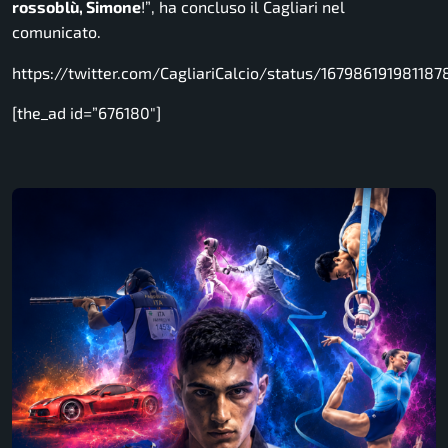
rossoblù, Simone
!”
, ha concluso il Cagliari nel
comunicato.
https://twitter.com/CagliariCalcio/status/167986191981187
[the_ad id=”676180″]