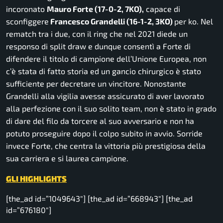
incoronato
Mauro Forte (17-0-2, 7KO),
capace di
sconfiggere
Francesco Grandelli (16-1-2, 3KO)
per ko. Nel
rematch tra i due, con il ring che nel 2021 diede un
responso di split draw e dunque consentì a Forte di
difendere il titolo di campione dell’Unione Europea, non
c’è stata di fatto storia ed un gancio chirurgico è stato
sufficiente per decretare un vincitore. Nonostante
Grandelli alla vigilia avesse assicurato di aver lavorato
alla perfezione con il suo solito team, non è stato in grado
di dare del filo da torcere al suo avversario e non ha
potuto proseguire dopo il colpo subito in avvio. Sorride
invece Forte, che centra la vittoria più prestigiosa della
sua carriera e si laurea campione.
GLI HIGHLIGHTS
[the_ad id=”1049643″] [the_ad id=”668943″] [the_ad
id=”676180″]