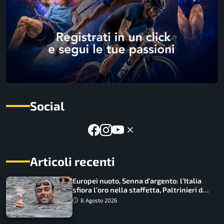
Social
Articoli recenti
Europei nuoto, Senna d’argento: l’Italia
sfiora l’oro nella staffetta, Paltrinieri da
urlo, il bilancio azzurro
8 Agosto 2026