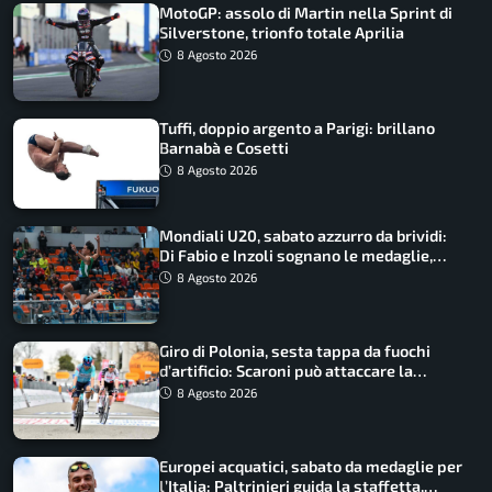
MotoGP: assolo di Martin nella Sprint di
Silverstone, trionfo totale Aprilia
8 Agosto 2026
Tuffi, doppio argento a Parigi: brillano
Barnabà e Cosetti
8 Agosto 2026
Mondiali U20, sabato azzurro da brividi:
Di Fabio e Inzoli sognano le medaglie,
Castellani e Succo in finale
8 Agosto 2026
Giro di Polonia, sesta tappa da fuochi
d’artificio: Scaroni può attaccare la
maglia di Lemmen
8 Agosto 2026
Europei acquatici, sabato da medaglie per
l’Italia: Paltrinieri guida la staffetta,