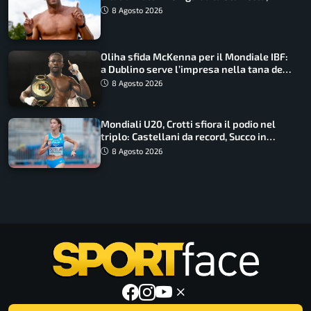
Barnabà sogna l’oro dalle grandi altezze
8 Agosto 2026
Oliha sfida McKenna per il Mondiale IBF:
a Dublino serve l’impresa nella tana del
lupo
8 Agosto 2026
Mondiali U20, Crotti sfiora il podio nel
triplo: Castellani da record, Succo in
finale
8 Agosto 2026