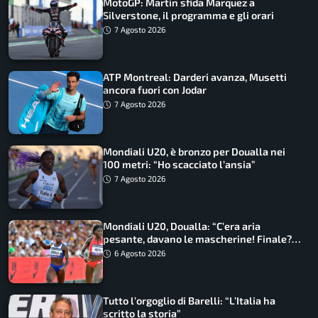
MotoGP: Martin sfida Marquez a
Silverstone, il programma e gli orari
7 Agosto 2026
ATP Montreal: Darderi avanza, Musetti
ancora fuori con Jodar
7 Agosto 2026
Mondiali U20, è bronzo per Doualla nei
100 metri: “Ho scacciato l’ansia”
7 Agosto 2026
Mondiali U20, Doualla: “C’era aria
pesante, davano le mascherine! Finale?
Non ho nulla da perdere”
6 Agosto 2026
Tutto l’orgoglio di Barelli: “L’Italia ha
scritto la storia”