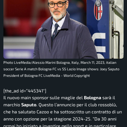
Photo LiveMedia/Alessio Marini Bologna, Italy, March 11, 2023, italian
soccer Serie A match Bologna FC vs SS Lazio Image shows: Joey Saputo
President of Bologna FC LiveMedia - World Copyright
[the_ad id=”445341″]
Il nuovo main sponsor sulle maglie del
Bologna
sarà il
marchio
Saputo
. Questo l’annuncio per il club rossoblù,
che ha salutato Cazoo e ha sottoscritto un contratto di un
anno con opzione per la stagione 2024-25. “
Da 30 anni
ormai ho iniziato a investire nello sport e in particolare