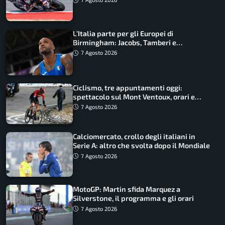
L’Italia parte per gli Europei di
Birmingham: Jacobs, Tamberi e
Battocletti guidano una spedizione
7 Agosto 2026
record
Ciclismo, tre appuntamenti oggi:
spettacolo sul Mont Ventoux, orari e
come vederli
7 Agosto 2026
Calciomercato, crollo degli italiani in
Serie A: altro che svolta dopo il Mondiale
7 Agosto 2026
MotoGP: Martin sfida Marquez a
Silverstone, il programma e gli orari
7 Agosto 2026