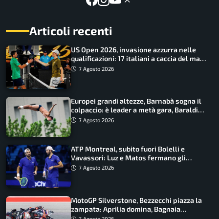
Articoli recenti
US Open 2026, invasione azzurra nelle
qualificazioni: 17 italiani a caccia del main
draw
7 Agosto 2026
Europei grandi altezze, Barnabà sogna il
colpaccio: è leader a metà gara, Baraldi
ancora in corsa
7 Agosto 2026
ATP Montreal, subito fuori Bolelli e
Vavassori: Luz e Matos fermano gli
azzurri
7 Agosto 2026
MotoGP Silverstone, Bezzecchi piazza la
zampata: Aprilia domina, Bagnaia
costretto al Q1
7 Agosto 2026