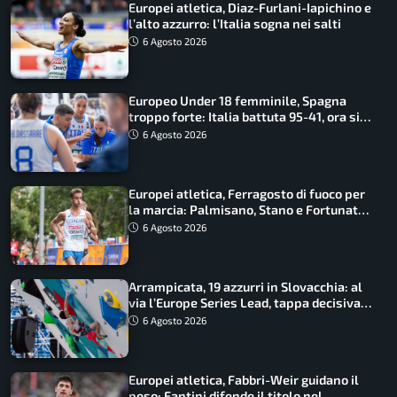
Europei atletica, Diaz-Furlani-Iapichino e
l’alto azzurro: l’Italia sogna nei salti
6 Agosto 2026
Europeo Under 18 femminile, Spagna
troppo forte: Italia battuta 95-41, ora si
gioca il Mondiale
6 Agosto 2026
Europei atletica, Ferragosto di fuoco per
la marcia: Palmisano, Stano e Fortunato
guidano l’Italia
6 Agosto 2026
Arrampicata, 19 azzurri in Slovacchia: al
via l’Europe Series Lead, tappa decisiva
per la Speed
6 Agosto 2026
Europei atletica, Fabbri-Weir guidano il
peso: Fantini difende il titolo nel