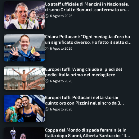
Lo staff ufficiale di Mancini in Nazionale:
ci sono Oriali e Bonucci, confermato un
ritorno
6 Agosto 2026
Chiara Pellacani: “Ogni medaglia d’oro ha
un significato diverso. Ho fatto il salto di
qualità”
6 Agosto 2026
Europei tuffi, Wang chiude ai piedi del
podio: Italia prima nel medagliere
6 Agosto 2026
Europei tuffi, Pellacani nella storia:
quinto oro con Pizzini nel sincro da 3
metri
6 Agosto 2026
Coppa del Mondo di spada femminile in
Italia dopo 8 anni, Alberta Santuccio: “Il