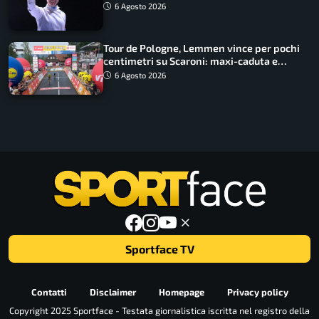
lavoro dà sempre i suoi frutti”
6 Agosto 2026
Tour de Pologne, Lemmen vince per pochi
centimetri su Scaroni: maxi-caduta e
tappa accorciata
6 Agosto 2026
Sportface TV
Contatti
Disclaimer
Homepage
Privacy policy
Copyright 2025 Sportface - Testata giornalistica iscritta nel registro della