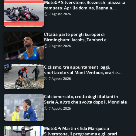
MotoGP Silverstone, Bezzecchi piazza la
zampata: Aprilia domina, Bagnaia
costretto al Q1
7 Agosto 2026
L’Italia parte per gli Europei di
Birmingham: Jacobs, Tamberi e
Battocletti guidano una spedizione
7 Agosto 2026
record
Ciclismo, tre appuntamenti oggi:
spettacolo sul Mont Ventoux, orari e
come vederli
7 Agosto 2026
Calciomercato, crollo degli italiani in
Serie A: altro che svolta dopo il Mondiale
7 Agosto 2026
MotoGP: Martin sfida Marquez a
Silverstone, il programma e gli orari