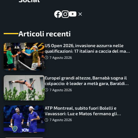
Articoli recenti
US Open 2026, invasione azzurra nelle
qualificazioni: 17 italiani a caccia del main
draw
7 Agosto 2026
Europei grandi altezze, Barnabà sogna il
colpaccio: è leader a metà gara, Baraldi
ancora in corsa
7 Agosto 2026
ATP Montreal, subito fuori Bolelli e
Vavassori: Luz e Matos fermano gli
azzurri
7 Agosto 2026