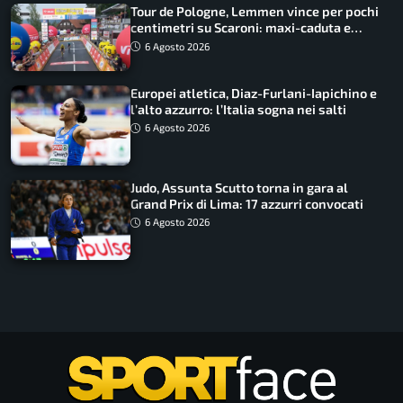
Tour de Pologne, Lemmen vince per pochi
centimetri su Scaroni: maxi-caduta e
tappa accorciata
6 Agosto 2026
Europei atletica, Diaz-Furlani-Iapichino e
l’alto azzurro: l’Italia sogna nei salti
6 Agosto 2026
Judo, Assunta Scutto torna in gara al
Grand Prix di Lima: 17 azzurri convocati
6 Agosto 2026