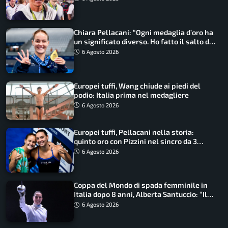
Chiara Pellacani: “Ogni medaglia d’oro ha
un significato diverso. Ho fatto il salto di
qualità”
6 Agosto 2026
Europei tuffi, Wang chiude ai piedi del
podio: Italia prima nel medagliere
6 Agosto 2026
Europei tuffi, Pellacani nella storia:
quinto oro con Pizzini nel sincro da 3
metri
6 Agosto 2026
Coppa del Mondo di spada femminile in
Italia dopo 8 anni, Alberta Santuccio: “Il
lavoro dà sempre i suoi frutti”
6 Agosto 2026