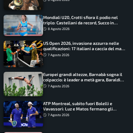
Mondiali U20, Crotti sfiora il podio nel
triplo: Castellani da record, Succo in
finale
8 Agosto 2026
US Open 2026, invasione azzurra nelle
qualificazioni: 17 italiani a caccia del main
draw
7 Agosto 2026
Europei grandi altezze, Barnabà sogna il
colpaccio: è leader a metà gara, Baraldi
ancora in corsa
7 Agosto 2026
ATP Montreal, subito fuori Bolelli e
Vavassori: Luz e Matos fermano gli
azzurri
7 Agosto 2026