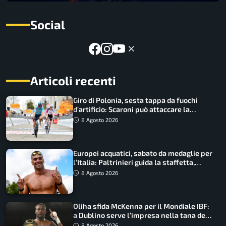
Social
Articoli recenti
Giro di Polonia, sesta tappa da fuochi
d’artificio: Scaroni può attaccare la
maglia di Lemmen
8 Agosto 2026
Europei acquatici, sabato da medaglie per
l’Italia: Paltrinieri guida la staffetta,
Barnabà sogna l’oro dalle grandi altezze
8 Agosto 2026
Oliha sfida McKenna per il Mondiale IBF:
a Dublino serve l’impresa nella tana del
lupo
8 Agosto 2026