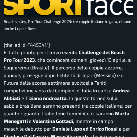
Beach volley, Pro Tour Challenge 2023: tre coppie italiane in gara, ci sono
anche Lupo e Rossi
[the_ad id=”445341″]
E’ tutto pronto per il terzo evento
Challenge del Beach
Pro Tour 2023
, che comincerà domani, giovedì 13 aprile, a
Saquerema (Brasile). Il percorso delle coppie azzurre,
dunque, prosegue dopo l’Elite 16 di Tepic (Messico) e il
Future della scorsa settimana svoltosi a Tahiti,
competizione vinta dai Campioni d’Italia in carica
Andrea
Abbiati
e
Tiziano Andreatta
. In questo torneo sulla
sabbia brasiliana saranno presenti tre coppie italiane: per
quanto riguarda il tabellone femminile ci saranno
Marta
Menegatti
e
Valentina Gottadi
, mentre in campo
maschile debutto per
Daniele Lupo ed Enrico Rossi
e per
Gianluca Dal Corso
e
Marco Viscovich
, che inizieranno