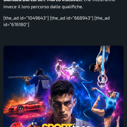
invece il loro percorso dalle qualifiche.
[the_ad id=”1049643″] [the_ad id=”668943″] [the_ad
id=”676180″]