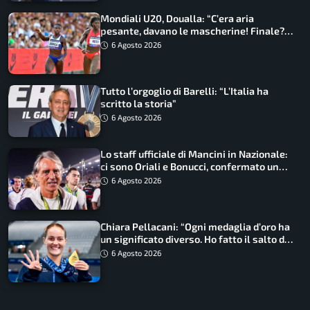
Mondiali U20, Doualla: “C’era aria
pesante, davano le mascherine! Finale?
Non ho nulla da perdere”
6 Agosto 2026
Tutto l’orgoglio di Barelli: “L’Italia ha
scritto la storia”
6 Agosto 2026
Lo staff ufficiale di Mancini in Nazionale:
ci sono Oriali e Bonucci, confermato un
ritorno
6 Agosto 2026
Chiara Pellacani: “Ogni medaglia d’oro ha
un significato diverso. Ho fatto il salto di
qualità”
6 Agosto 2026