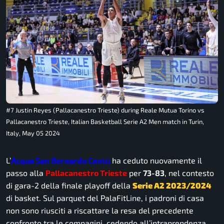
#7 Justin Reyes (Pallacanestro Trieste) during Reale Mutua Torino vs
Pallacanestro Trieste, Italian Basketball Serie A2 Men match in Turin,
Italy, May 05 2024
L’
Acqua San Bernardo Cantù
ha ceduto nuovamente il
passo alla
Pallacanestro Trieste
per
73-83
, nel contesto
di gara-2 della finale playoff della
Serie A2 2023/2024
di basket. Sul parquet del PalaFitLine, i padroni di casa
non sono riusciti a riscattare la resa del precedente
confronto tra le compagini, cedendo all’intraprendenza