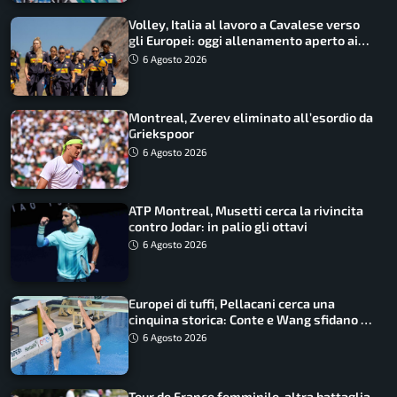
Volley, Italia al lavoro a Cavalese verso
gli Europei: oggi allenamento aperto ai
tifosi
6 Agosto 2026
Montreal, Zverev eliminato all’esordio da
Griekspoor
6 Agosto 2026
ATP Montreal, Musetti cerca la rivincita
contro Jodar: in palio gli ottavi
6 Agosto 2026
Europei di tuffi, Pellacani cerca una
cinquina storica: Conte e Wang sfidano la
piattaforma
6 Agosto 2026
Tour de France femminile, altra battaglia