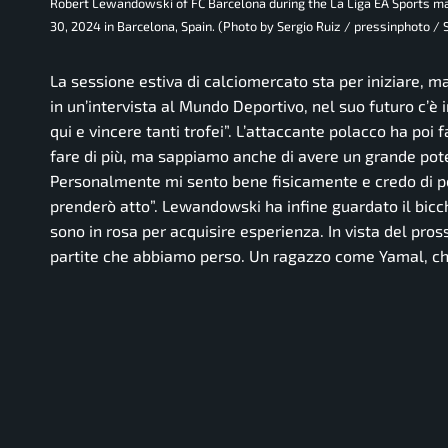
Robert Lewandowski of FC Barcelona during the La Liga EA Sports 
30, 2024 in Barcelona, Spain. (Photo by Sergio Ruiz / pressinphoto 
La sessione estiva di calciomercato sta per iniziare,
in un’intervista al Mundo Deportivo, nel suo futuro c’è 
qui e vincere tanti trofei”. L’attaccante polacco ha po
fare di più, ma sappiamo anche di avere un grande poten
Personalmente mi sento bene fisicamente e credo di po
prenderò atto”. Lewandowski ha infine guardato il bicch
sono in rosa per acquisire esperienza. In vista del pr
partite che abbiamo perso. Un ragazzo come Yamal, che