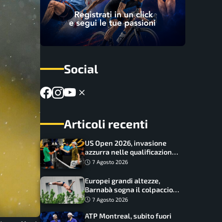
Social
Articoli recenti
US Open 2026, invasione
azzurra nelle qualificazioni:
17 italiani a caccia del main
7 Agosto 2026
draw
Europei grandi altezze,
Barnabà sogna il colpaccio:
è leader a metà gara, Baraldi
7 Agosto 2026
ancora in corsa
ATP Montreal, subito fuori