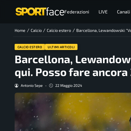
Federazioni
LIVE
Canali
/
/
/
Home
Calcio
Calcio estero
Barcellona, Lewandowski: “Vog
CALCIO ESTERO
ULTIMI ARTICOLI
Barcellona, Lewandowsk
qui. Posso fare ancora
Antonio Sepe
-
22 Maggio 2024