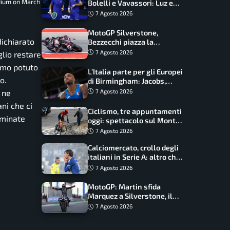
dium on March
Bolelli e Vavassori: Luz e
Matos fermano gli azzurri
7 Agosto 2026
MotoGP Silverstone,
ichiarato
Bezzecchi piazza la
zampata: Aprilia domina,
7 Agosto 2026
glio restare
Bagnaia costretto al Q1
emmo potuto
L’Italia parte per gli Europei
o.
di Birmingham: Jacobs,
Tamberi e Battocletti
 ne
7 Agosto 2026
guidano una spedizione
ni che ci
record
Ciclismo, tre appuntamenti
rminate
oggi: spettacolo sul Mont
Ventoux, orari e come
7 Agosto 2026
vederli
Calciomercato, crollo degli
italiani in Serie A: altro che
svolta dopo il Mondiale
7 Agosto 2026
MotoGP: Martin sfida
Marquez a Silverstone, il
programma e gli orari
7 Agosto 2026