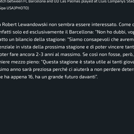
match between FC Barcelona and UD Las Palmas played at Lluis Companys Sta
/ Sipa USA)PHOTO)
 ma Robert Lewandowski non sembra essere interessato. Come d
infatti solo ed esclusivamente il Barcellona: “Non ho dubbi, vo
i fatto un bilancio della stagione: “Siamo consapevoli che avr
ziale in vista della prossima stagione e di poter vincere tant
ter fare ancora 2-3 anni al massimo. Se così non fosse, però,
iere mezzo pieno: “Questa stagione è stata utile ai tanti giova
ossimo anno sarà preziosa perché ci aiuterà a non perdere dete
 ha appena 16, ha un grande futuro davanti”.