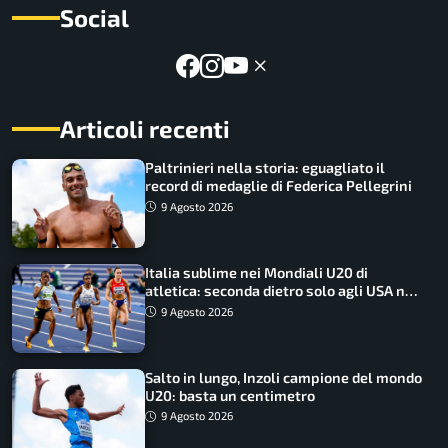
Social
Articoli recenti
Paltrinieri nella storia: eguagliato il
record di medaglie di Federica Pellegrini
9 Agosto 2026
Italia sublime nei Mondiali U20 di
atletica: seconda dietro solo agli USA nel
medagliere
9 Agosto 2026
Salto in lungo, Inzoli campione del mondo
U20: basta un centimetro
9 Agosto 2026