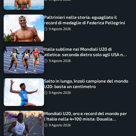
Paltrinieri nella storia: eguagliato il
record di medaglie di Federica Pellegrini
9 Agosto 2026
Italia sublime nei Mondiali U20 di
atletica: seconda dietro solo agli USA nel
medagliere
9 Agosto 2026
Salto in lungo, Inzoli campione del mondo
U20: basta un centimetro
9 Agosto 2026
Mondiali U20, oro e record del mondo per
l’Italia nella 4×100 mista: Doualla
straordinaria
9 Agosto 2026