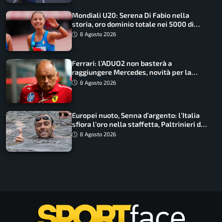
Mondiali U20: Serena Di Fabio nella
storia, oro dominio totale nei 5000 di
marcia
8 Agosto 2026
Ferrari: l’ADUO2 non basterà a
raggiungere Mercedes, novità per la
Macarena
8 Agosto 2026
Europei nuoto, Senna d’argento: l’Italia
sfiora l’oro nella staffetta, Paltrinieri da
urlo, il bilancio azzurro
8 Agosto 2026