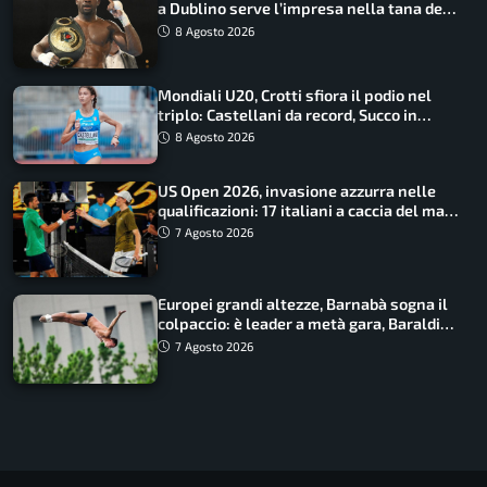
a Dublino serve l’impresa nella tana del
lupo
8 Agosto 2026
Mondiali U20, Crotti sfiora il podio nel
triplo: Castellani da record, Succo in
finale
8 Agosto 2026
US Open 2026, invasione azzurra nelle
qualificazioni: 17 italiani a caccia del main
draw
7 Agosto 2026
Europei grandi altezze, Barnabà sogna il
colpaccio: è leader a metà gara, Baraldi
ancora in corsa
7 Agosto 2026