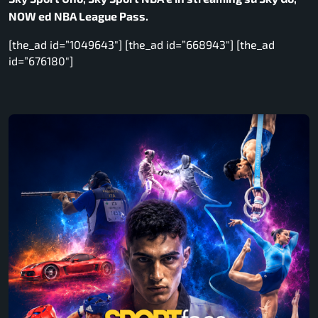
NOW ed NBA League Pass.
[the_ad id=”1049643″] [the_ad id=”668943″] [the_ad
id=”676180″]