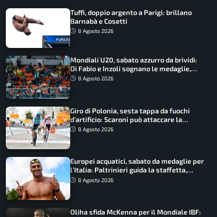
Tuffi, doppio argento a Parigi: brillano
Barnabà e Cosetti
8 Agosto 2026
Mondiali U20, sabato azzurro da brividi:
Di Fabio e Inzoli sognano le medaglie,
Castellani e Succo in finale
8 Agosto 2026
Giro di Polonia, sesta tappa da fuochi
d’artificio: Scaroni può attaccare la
maglia di Lemmen
8 Agosto 2026
Europei acquatici, sabato da medaglie per
l’Italia: Paltrinieri guida la staffetta,
Barnabà sogna l’oro dalle grandi altezze
8 Agosto 2026
Oliha sfida McKenna per il Mondiale IBF: