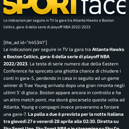
Le indicazioni per seguire in TV la gara tra Atlanta Hawks e Boston
Celtics, gara-6 della serie di playoff NBA 2022/2023.
[the_ad id=”445341″]
Le indicazioni per seguire in TV la gara tra
Atlanta Hawks
e Boston Celtics, gara-6 della serie di playoff NBA
2022/2023
. La testa di serie numero due della Eastern
Conference ha sprecato una ghiotta chance di chiudere i
conti in gara-5, perdendo in casa in seguito ad un game
winner di Trae Young arrivato dopo una gran rimonta negli
ultimi 5′ di gioco. Boston appare ancora in controllo e ha
un altro match point, ma dovrà giocarselo questa volta ad
Atlanta. Young e compagni invece proveranno a forzare
una gara-7.
La palla a due è prevista per la notte italiana
tra giovedì 27 e venerdì 28 aprile alle 02:30. Diretta su
Sky Sport Uno, Sky Sport NBA e in streaming su Sky Go,