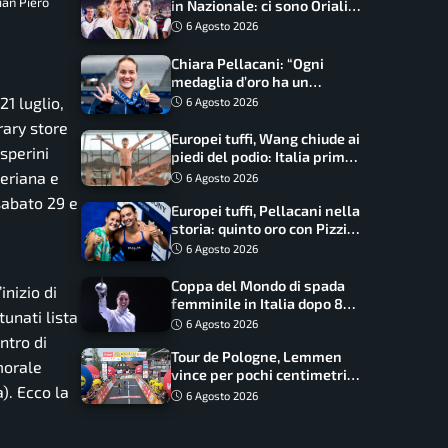
ian Piero
in Nazionale: ci sono Oriali e
Bonucci, confermato un
6 Agosto 2026
ritorno
Chiara Pellacani: “Ogni
medaglia d’oro ha un
significato diverso. Ho fatto
21 luglio,
6 Agosto 2026
il salto di qualità”
rary store
Europei tuffi, Wang chiude ai
asperini
piedi del podio: Italia prima
nel medagliere
seriana e
6 Agosto 2026
sabato 29 e
Europei tuffi, Pellacani nella
storia: quinto oro con Pizzini
nel sincro da 3 metri
6 Agosto 2026
Coppa del Mondo di spada
nizio di
femminile in Italia dopo 8
rtunati lista
anni, Alberta Santuccio: “Il
6 Agosto 2026
lavoro dà sempre i suoi
ntro di
Tour de Pologne, Lemmen
frutti”
morale
vince per pochi centimetri
). Ecco la
su Scaroni: maxi-caduta e
6 Agosto 2026
tappa accorciata