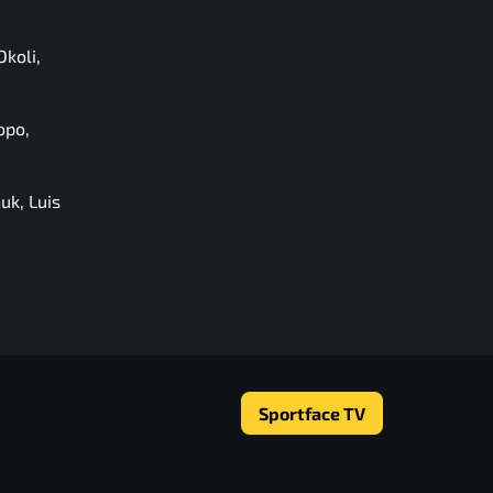
Okoli,
opo,
uk, Luis
Sportface TV