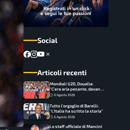
Social
Articoli recenti
Mondiali U20, Doualla:
“C’era aria pesante, davano
le mascherine! Finale? Non
6 Agosto 2026
ho nulla da perdere”
Tutto l’orgoglio di Barelli:
“L’Italia ha scritto la storia”
6 Agosto 2026
Lo staff ufficiale di Mancini