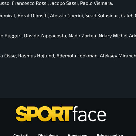
usso, Francesco Rossi, Jacopo Sassi, Paolo Vismara.
miral, Berat Djimsiti, Alessio Guerini, Sead Kolasinac, Caleb 
eo Ruggeri, Davide Zappacosta, Nadir Zortea. Ndary Michel Ad
ha Cisse, Rasmus Hojlund, Ademola Lookman, Aleksey Miranch
Contatti
Disclaimer
Homepage
Privacy policy