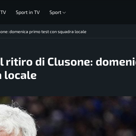
 TV
Sport in TV
Sport
Clusone: domenica primo test con squadra locale
il ritiro di Clusone: domen
 locale