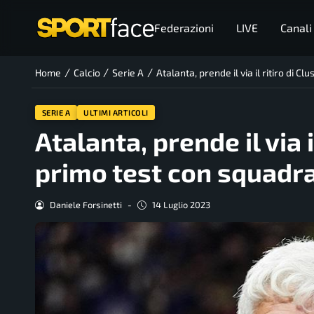
Federazioni
LIVE
Canali
/
/
/
Home
Calcio
Serie A
Atalanta, prende il via il ritiro di 
SERIE A
ULTIMI ARTICOLI
Atalanta, prende il via 
primo test con squadra
Daniele Forsinetti
-
14 Luglio 2023