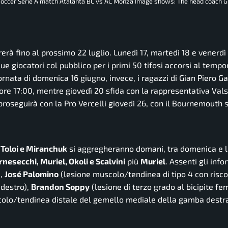
 soccer Serie A match Atalanta BC vs AC Monza Image shows: The head coach G
erà fino al prossimo 22 luglio. Lunedì 17, martedì 18 e venerdì 
ue giocatori col pubblico per i primi 50 tifosi accorsi al tempo
giornata di domenica 16 giugno, invece, i ragazzi di Gian Piero G
 ore 17:00, mentre giovedì 20 sfida con la rappresentativa Val
roseguirà con la Pro Vercelli giovedì 26, con il Bournemouth 
 Toloi e Miranchuk
si aggregheranno domani, tra domenica e l’i
rnesecchi, Muriel, Okoli e Scalvini
più
Muriel
. Assenti gli info
),
José Palomino
(lesione muscolo/tendinea di tipo 4 con risco
 destro),
Brandon Soppy
(lesione di terzo grado al bicipite fe
olo/tendinea distale del gemello mediale della gamba destra