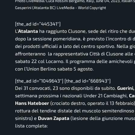
Photo LiveMedia/Luca Rossini Bergamo, Italy, June 04, 2023, italian
Gasperini (Atalanta BC) LiveMedia - World Copyright
[the_ad id=”445341″]
L’
Atalanta
ha raggiunto Clusone, sede del ritiro che dur
dopo la sessione pomeridiana, è previsto l’incontro di d
dei prodotti ufficiali a lato del centro sportivo. Nella 
affronteranno la rappresentativa Città di Clusone alle
sabato 22 col Locarno. Il programma delle amichevoli p
con l’Union Berlino sabato 5 agosto.
[the_ad id=”1049643″] [the_ad id=”668943″]
Dei 31 convocati, 23 sono disponibili da subito.
Guerini,
settimana prossima i nazionali Under 21 Cambiaghi,
Ca
Hans Hateboer
(crociato destro, operato il 13 febbraio
rottura del tendine distale del muscolo semitendinoso
sinistro) e
Duvan Zapata
(lesione della giunzione musc
lista completa: