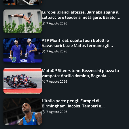
Europei grandi altezze, Barnabà sogna il
colpaccio: è leader a metà gara, Baraldi
ancora in corsa
7 Agosto 2026
ATP Montreal, subito fuori Bolelli e
Vavassori: Luz e Matos fermano gli
azzurri
7 Agosto 2026
MotoGP Silverstone, Bezzecchi piazza la
zampata: Aprilia domina, Bagnaia
costretto al Q1
7 Agosto 2026
L’Italia parte per gli Europei di
Birmingham: Jacobs, Tamberi e
Battocletti guidano una spedizione
7 Agosto 2026
record