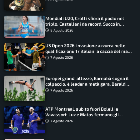
Mondiali U20, Crotti sfiora il podio nel
triplo: Castellani da record, Succo in
finale
8 Agosto 2026
US Open 2026, invasione azzurra nelle
qualificazioni: 17 italiani a caccia del main
draw
7 Agosto 2026
Europei grandi altezze, Barnabà sogna il
colpaccio: è leader a metà gara, Baraldi
ancora in corsa
7 Agosto 2026
ATP Montreal, subito fuori Bolelli e
Vavassori: Luz e Matos fermano gli
azzurri
7 Agosto 2026