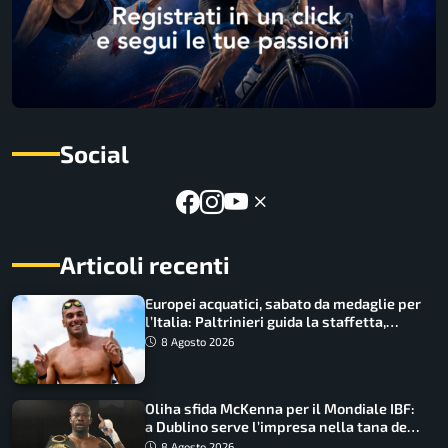
Social
Articoli recenti
Europei acquatici, sabato da medaglie per
l’Italia: Paltrinieri guida la staffetta,
Barnabà sogna l’oro dalle grandi altezze
8 Agosto 2026
Oliha sfida McKenna per il Mondiale IBF:
a Dublino serve l’impresa nella tana del
lupo
8 Agosto 2026