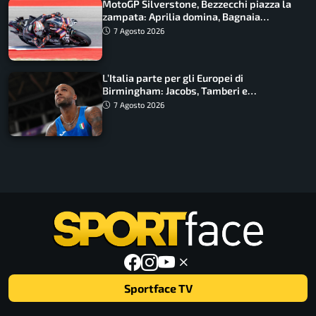
MotoGP Silverstone, Bezzecchi piazza la
zampata: Aprilia domina, Bagnaia
costretto al Q1
7 Agosto 2026
L’Italia parte per gli Europei di
Birmingham: Jacobs, Tamberi e
Battocletti guidano una spedizione
7 Agosto 2026
record
Sportface TV